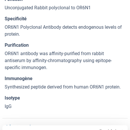
Unconjugated Rabbit polyclonal to OR6N1
Specificité
OR6N1 Polyclonal Antibody detects endogenous levels of
protein.
Purification
OR6N1 antibody was affinity-purified from rabbit
antiserum by affinity-chromatography using epitope-
specific immunogen.
Immunogène
Synthesized peptide derived from human OR6N1 protein.
Isotype
IgG
Alternatives
(show)