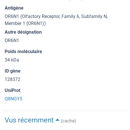
Antigène
OR6N1 (Olfactory Receptor, Family 6, Subfamily N,
Member 1 (OR6N1))
Autre désignation
OR6N1
Poids moléculaire
34 kDa
ID gène
128372
UniProt
Q8NGY5
Vus récemment
(cache)