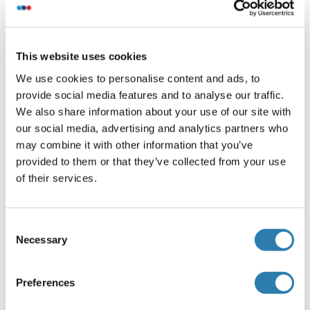
Information d'application
(cache)
This website uses cookies
Indications d'application
We use cookies to personalise content and ads, to
WB 1:500-2000 ELISA 1:5000-20000
provide social media features and to analyse our traffic.
We also share information about your use of our site with
Restrictions
our social media, advertising and analytics partners who
For Research Use only
may combine it with other information that you’ve
provided to them or that they’ve collected from your use
of their services.
Stockage
(cache)
Format
Consent
Liquid
Necessary
Selection
Concentration
1 mg/mL
Preferences
Buffer