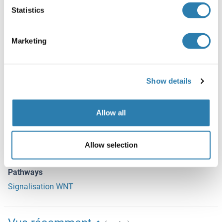
Statistics
Détail du antigène
(cache)
Marketing
Antigène
Voir toutes WNT2B Kits ELISA
WNT2B (Wingless-Type MMTV Integration Site Family,
Show details
Member 2B (WNT2B))
Autre désignation
Allow all
WNT2B
Sujet
Allow selection
Synonyms: Chicken,Gallus gallus,Protein Wnt-2b,WNT2B
Pathways
Signalisation WNT