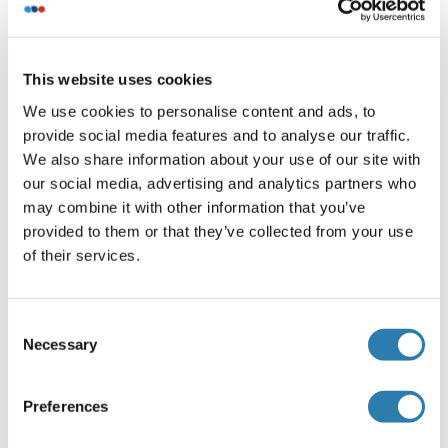
Volume d'échantillon
100 μL
This website uses cookies
Plaque
We use cookies to personalise content and ads, to
Pre-coated
provide social media features and to analyse our traffic.
Restrictions
We also share information about your use of our site with
For Research Use only
our social media, advertising and analytics partners who
may combine it with other information that you’ve
provided to them or that they’ve collected from your use
Stockage
of their services.
(cache)
Stock
4 °C/-20 °C
Consent
Necessary
Selection
Stockage commentaire
The Standard, Detection Reagent A, Detection Reagent B
Preferences
and the 96-well strip plate should be stored at -20 °C upon
being received. The other reagents can be stored at 4 °C.