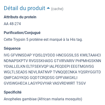
Détail du produit
(cache)
Attributs du protein
AA 48-274
Purification/Conjugué
Cette Trypsin 5 protéine est marqué à la His tag.
Séquence
IVG GFVINISDAP YQISLQYDDD HNCGGSILSS KWILTAAHCI
NDNAPSKPTV RVGSSKHASG GTVIRVARIV PHPMHGSKNN
YDIALLELKN ELTFSEKVQP IALPEQDEPI EEGTMGIVSG
WGLTLSEADS NDVLRATNVP TVNQQECNKA YQSRYGGITD
QMFCAGYKQG GQDTCRQDSG GPFVAKGKLI
GVISWGHECA LAGYPGVYAR VASVRDWIRT TSGV
Specificité
Anopheles gambiae (African malaria mosquito)