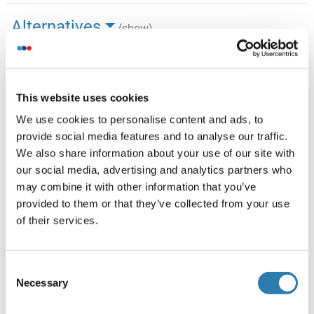
Alternatives
(show)
Information d'application
(cache)
This website uses cookies
Restrictions
We use cookies to personalise content and ads, to
For Research Use only
provide social media features and to analyse our traffic.
We also share information about your use of our site with
our social media, advertising and analytics partners who
Stockage
(cache)
may combine it with other information that you’ve
Format
provided to them or that they’ve collected from your use
of their services.
Lyophilized
Buffer
Consent
Lyophilized from a solution in PBS pH 7.4, 0.02 % NLS,
Necessary
Selection
1 mM EDTA, 4 % Trehalose, 1 % Mannitol.
Conseil sur la manipulation