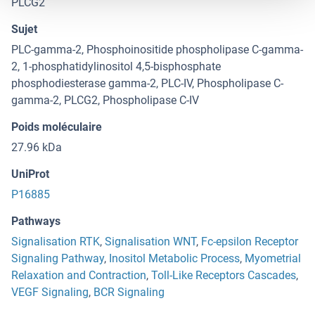
PLCG2
Sujet
PLC-gamma-2, Phosphoinositide phospholipase C-gamma-
2, 1-phosphatidylinositol 4,5-bisphosphate
phosphodiesterase gamma-2, PLC-IV, Phospholipase C-
gamma-2, PLCG2, Phospholipase C-IV
Poids moléculaire
27.96 kDa
UniProt
P16885
Pathways
Signalisation RTK
,
Signalisation WNT
,
Fc-epsilon Receptor
Signaling Pathway
,
Inositol Metabolic Process
,
Myometrial
Relaxation and Contraction
,
Toll-Like Receptors Cascades
,
VEGF Signaling
,
BCR Signaling