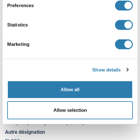
Preferences
Avoid repeated freeze-thaw cycles
Stock
Statistics
4 °C,-20 °C,-80 °C
Stockage commentaire
Marketing
4°C for short term (1 week), store at -20°C to -80°C for long
term(1 year), Avoid repeated freeze-thaw cycles
Date de péremption
Show details
12 months
Allow all
Détail du antigène
(cache)
Allow selection
Antigène
Phospholipase C gamma 2 (PLCG2)
Autre désignation