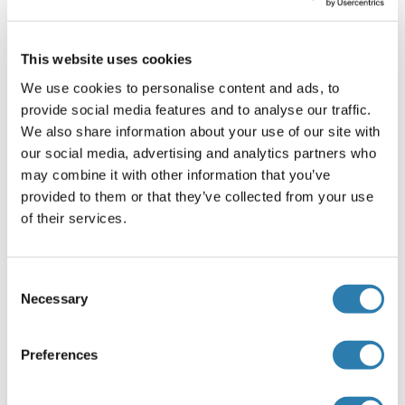
Optimal working dilution should be determined by the
investigator.
This website uses cookies
Restrictions
We use cookies to personalise content and ads, to
For Research Use only
provide social media features and to analyse our traffic.
We also share information about your use of our site with
our social media, advertising and analytics partners who
Stockage
(cache)
may combine it with other information that you’ve
provided to them or that they’ve collected from your use
Format
of their services.
Liquid
Buffer
Consent
Supplied as sterile 50 mM Tris-HCl, pH 7.5, 50-300 mM
Necessary
Selection
NaCl, 10 mM glutathione, 0.1 mM EDTA, 0.25-1.0 mM DTT,
0-0.1 mM PMSF, 10-25 % glycerol
Preferences
Agent conservateur
Dithiothreitol (DTT), PMSF