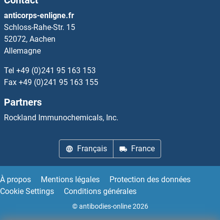
Contact
ACO2 Kits ELISA
anticorps-enligne.fr
Schloss-Rahe-Str. 15
Aconitase 1 Kits ELISA
52072, Aachen
Allemagne
ACOT11 Kits ELISA
Tel
+49 (0)241 95 163 153
ACOT12 Kits ELISA
Fax
+49 (0)241 95 163 155
Partners
ACOT2 Kits ELISA
Rockland Immunochemicals, Inc.
ACOT7 Kits ELISA
Français
France
ACOT8 Kits ELISA
ACP1 Kits ELISA
À propos
Mentions légales
Protection des données
Cookie Settings
Conditions générales
ACP2 Kits ELISA
© antibodies-online 2026