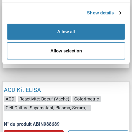
ACD Kit ELISA
Show details
ACD
Reactivité: Chien
Colorimetric
Competition ELISA
50-1000 pg/mL
Cell Culture Supernatant, Plasma, Serum, Tissue Homogenate
Allow all
N° du produit ABIN988688
Allow selection
Fiche technique
Détails
ACD Kit ELISA
ACD
Reactivité: Boeuf (Vache)
Colorimetric
Cell Culture Supernatant, Plasma, Serum, Tissue Homogenate
N° du produit ABIN988689