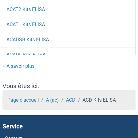
ACAT2 Kits ELISA
ACAT1 Kits ELISA
ACADSB Kits ELISA
ACADL Kits ELISA
ABRA Kits ELISA
ABR Kits ELISA
Vous êtes ici:
ABP1 Kits ELISA
Page d'accueil
A (ac)
ACD
ACD Kits ELISA
ABP Kits ELISA
Service
ABO Kits ELISA