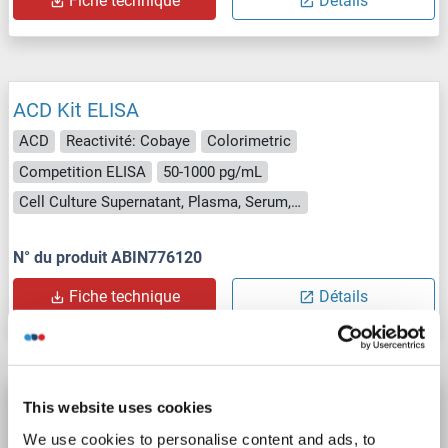
Fiche technique
Détails
ACD Kit ELISA
ACD
Reactivité: Cobaye
Colorimetric
Competition ELISA
50-1000 pg/mL
Cell Culture Supernatant, Plasma, Serum, Tissue Homogenate
N° du produit ABIN776120
Fiche technique
Détails
ACD Kit ELISA
This website uses cookies
ACD
Reactivité: Souris
Colorimetric
Competition ELISA
We use cookies to personalise content and ads, to