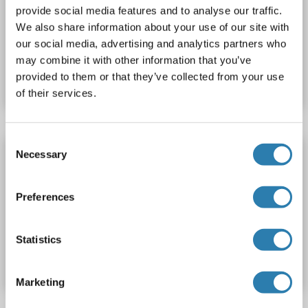
provide social media features and to analyse our traffic.
50-1000 pg/mL
Cell Culture Supernatant, Plasma, Serum, Tissue Homogenate
We also share information about your use of our site with
our social media, advertising and analytics partners who
N° du produit ABIN772752
may combine it with other information that you’ve
provided to them or that they’ve collected from your use
Fiche technique
Détails
of their services.
Consent
ACD Kit ELISA
Necessary
Selection
ACD
Reactivité: Lapin
Colorimetric
Competition ELISA
50-1000 pg/mL
Cell Culture Supernatant, Plasma, Serum, Tissue Homogenate
Preferences
N° du produit ABIN774172
Statistics
Fiche technique
Détails
Marketing