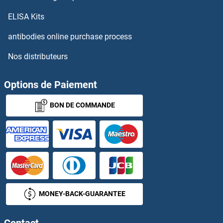
ACER3 Kits ELISA
ELISA Kits
Acetyl-CoA Carboxylase Kits ELISA
antibodies online purchase process
Nos distributeurs
Acetyl-CoA Carboxylase alpha Kits ELISA
Acetylcholine Kits ELISA
Options de Paiement
BON DE COMMANDE
Acetylcholinesterase Kits ELISA
Achaete-Scute Complex Homolog 1 (Drosophila) Kits ELISA
Acid Phosphatase Kits ELISA
ACLY Kits ELISA
MONEY-BACK-GUARANTEE
ACMSD Kits ELISA