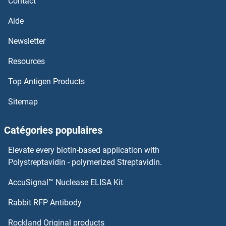
Contact
ABL1 Kits ELISA
Aide
ABI1 Kits ELISA
Newsletter
Resources
Abhydrolase Domain Containing 17B Kits ELISA
Top Antigen Products
ABHD8 Kits ELISA
Sitemap
ABHD6 Kits ELISA
Catégories populaires
ABHD5 Kits ELISA
Elevate every biotin-based application with
ABHD4 Kits ELISA
Polystreptavidin - polymerized Streptavidin.
AccuSignal™ Nuclease ELISA Kit
ABHD3 Kits ELISA
Rabbit RFP Antibody
ACE2 Kits ELISA
Rockland Original products