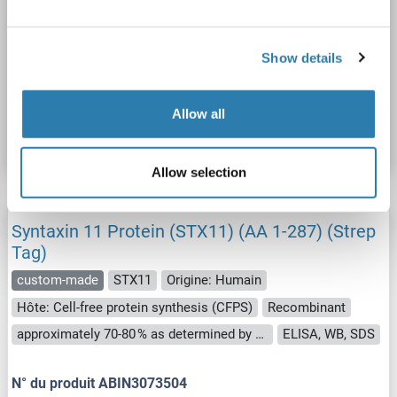
Hôte: Cell-free protein synthesis (CFPS)
Recombinant
approximately 70-80 % as determined by SDS PAGE, Western Blot and analytical SEC (HPLC).
ELISA, WB, SDS
Show details
N° du produit ABIN3073501
Allow all
Fiche technique
Détails
Allow selection
Syntaxin 11 Protein (STX11) (AA 1-287) (Strep
Tag)
custom-made
STX11
Origine: Humain
Hôte: Cell-free protein synthesis (CFPS)
Recombinant
approximately 70-80 % as determined by SDS PAGE, Western Blot and analytical SEC (HPLC).
ELISA, WB, SDS
N° du produit ABIN3073504