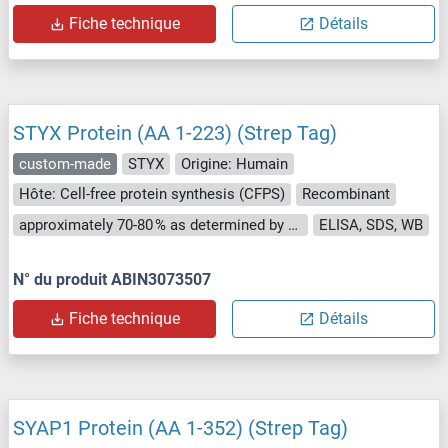
Fiche technique
Détails
STYX Protein (AA 1-223) (Strep Tag)
custom-made
STYX
Origine: Humain
Hôte: Cell-free protein synthesis (CFPS)
Recombinant
approximately 70-80 % as determined by SDS PAGE, Western Blot and analytical SEC (HPLC).
ELISA, SDS, WB
N° du produit ABIN3073507
Fiche technique
Détails
SYAP1 Protein (AA 1-352) (Strep Tag)