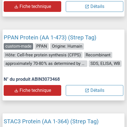
Fiche technique
Détails
PPAN Protein (AA 1-473) (Strep Tag)
custom-made
PPAN
Origine: Humain
Hôte: Cell-free protein synthesis (CFPS)
Recombinant
approximately 70-80 % as determined by SDS PAGE, Western Blot and analytical SEC (HPLC).
SDS, ELISA, WB
N° du produit ABIN3073468
Fiche technique
Détails
STAC3 Protein (AA 1-364) (Strep Tag)