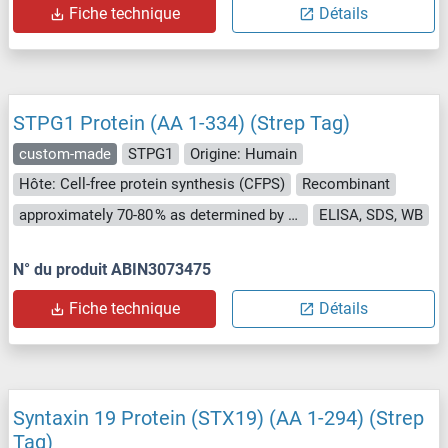
Fiche technique
Détails
STPG1 Protein (AA 1-334) (Strep Tag)
custom-made
STPG1
Origine: Humain
Hôte: Cell-free protein synthesis (CFPS)
Recombinant
approximately 70-80 % as determined by SDS PAGE, Western Blot and analytical SEC (HPLC).
ELISA, SDS, WB
N° du produit ABIN3073475
Fiche technique
Détails
Syntaxin 19 Protein (STX19) (AA 1-294) (Strep
Tag)