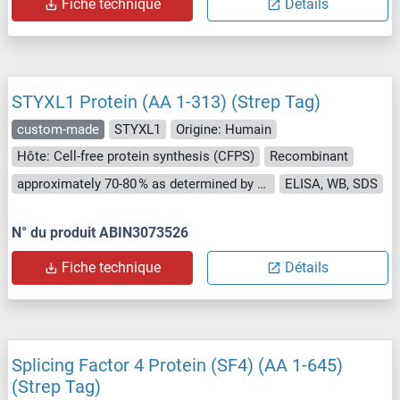
Fiche technique
Détails
STYXL1 Protein (AA 1-313) (Strep Tag)
custom-made
STYXL1
Origine: Humain
Hôte: Cell-free protein synthesis (CFPS)
Recombinant
approximately 70-80 % as determined by SDS PAGE, Western Blot and analytical SEC (HPLC).
ELISA, WB, SDS
N° du produit ABIN3073526
Fiche technique
Détails
Splicing Factor 4 Protein (SF4) (AA 1-645)
(Strep Tag)