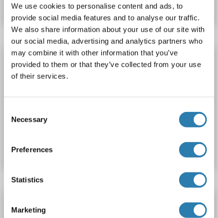
Fiche technique
Détails
We use cookies to personalise content and ads, to
provide social media features and to analyse our traffic.
We also share information about your use of our site with
our social media, advertising and analytics partners who
may combine it with other information that you’ve
STRA8 Protein (AA 1-330) (Strep Tag)
provided to them or that they’ve collected from your use
custom-made
STRA8
Origine: Humain
of their services.
Hôte: Cell-free protein synthesis (CFPS)
Recombinant
approximately 70-80 % as determined by SDS PAGE, Western Blot and analytical SEC (HPLC).
ELISA, SDS, WB
Consent
Necessary
Selection
N° du produit ABIN3073500
Fiche technique
Détails
Preferences
Statistics
STRIP2 Protein (AA 1-834) (Strep Tag)
Marketing
custom-made
STRIP2
Origine: Humain