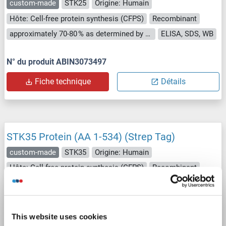
custom-made
STK25
Origine: Humain
Hôte: Cell-free protein synthesis (CFPS)
Recombinant
approximately 70-80 % as determined by SDS PAGE, Western Blot and analytical SEC (HPLC).
ELISA, SDS, WB
N° du produit ABIN3073497
Fiche technique
Détails
STK35 Protein (AA 1-534) (Strep Tag)
custom-made
STK35
Origine: Humain
Hôte: Cell-free protein synthesis (CFPS)
Recombinant
approximately 70-80 % as determined by SDS PAGE, Western Blot and analytical SEC (HPLC).
WB, ELISA, SDS
N° du produit ABIN3073498
This website uses cookies