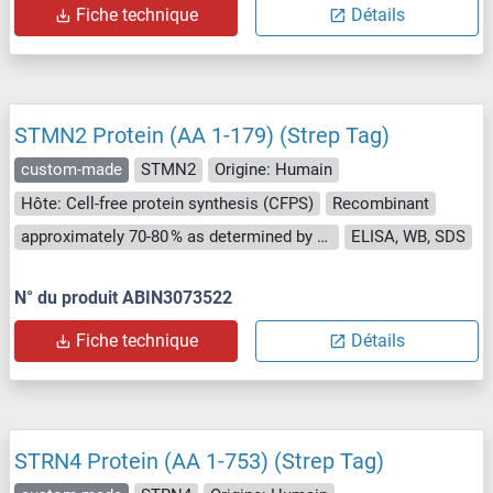
Fiche technique
Détails
STMN2 Protein (AA 1-179) (Strep Tag)
custom-made
STMN2
Origine: Humain
Hôte: Cell-free protein synthesis (CFPS)
Recombinant
approximately 70-80 % as determined by SDS PAGE, Western Blot and analytical SEC (HPLC).
ELISA, WB, SDS
N° du produit ABIN3073522
Fiche technique
Détails
STRN4 Protein (AA 1-753) (Strep Tag)