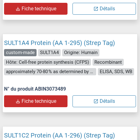
Fiche technique
Détails
SULT1A4 Protein (AA 1-295) (Strep Tag)
custom-made
SULT1A4
Origine: Humain
Hôte: Cell-free protein synthesis (CFPS)
Recombinant
approximately 70-80 % as determined by SDS PAGE, Western Blot and analytical SEC (HPLC).
ELISA, SDS, WB
N° du produit ABIN3073489
Fiche technique
Détails
SULT1C2 Protein (AA 1-296) (Strep Tag)