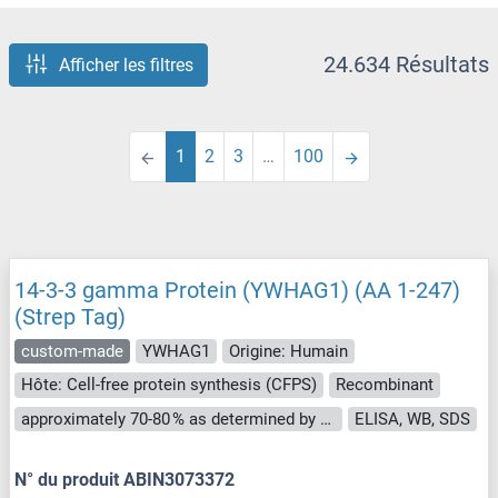
24.634 Résultats
Afficher les filtres
1
2
3
…
100
14-3-3 gamma Protein (YWHAG1) (AA 1-247)
(Strep Tag)
custom-made
YWHAG1
Origine: Humain
Hôte: Cell-free protein synthesis (CFPS)
Recombinant
approximately 70-80 % as determined by SDS PAGE, Western Blot and analytical SEC (HPLC).
ELISA, WB, SDS
N° du produit ABIN3073372