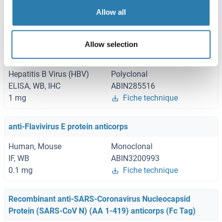
Various Species
Allow all
ELISA
ABIN6574100
96 tests
Fiche technique
Allow selection
anti-HBSAg anticorps
Hepatitis B Virus (HBV)
Polyclonal
ELISA, WB, IHC
ABIN285516
1 mg
Fiche technique
anti-Flavivirus E protein anticorps
Human, Mouse
Monoclonal
IF, WB
ABIN3200993
0.1 mg
Fiche technique
Recombinant anti-SARS-Coronavirus Nucleocapsid
Protein (SARS-CoV N) (AA 1-419) anticorps (Fc Tag)