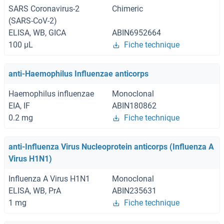
SARS Coronavirus-2
Chimeric
(SARS-CoV-2)
ELISA, WB, GICA
ABIN6952664
100 μL
Fiche technique
anti-Haemophilus Influenzae anticorps
Haemophilus influenzae
Monoclonal
EIA, IF
ABIN180862
0.2 mg
Fiche technique
anti-Influenza Virus Nucleoprotein anticorps (Influenza A
Virus H1N1)
Influenza A Virus H1N1
Monoclonal
ELISA, WB, PrA
ABIN235631
1 mg
Fiche technique