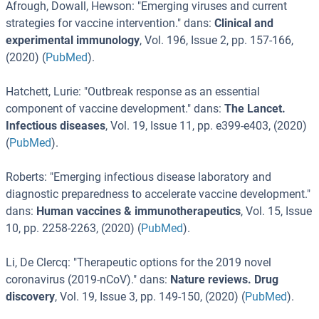
Afrough, Dowall, Hewson
: "
Emerging viruses and current
strategies for vaccine intervention.
" dans:
Clinical and
experimental immunology
,
Vol. 196
,
Issue 2
,
pp. 157-166
,
(
2020
) (
PubMed
).
Hatchett, Lurie
: "
Outbreak response as an essential
component of vaccine development.
" dans:
The Lancet.
Infectious diseases
,
Vol. 19
,
Issue 11
,
pp. e399-e403
, (
2020
)
(
PubMed
).
Roberts
: "
Emerging infectious disease laboratory and
diagnostic preparedness to accelerate vaccine development.
"
dans:
Human vaccines & immunotherapeutics
,
Vol. 15
,
Issue
10
,
pp. 2258-2263
, (
2020
) (
PubMed
).
Li, De Clercq
: "
Therapeutic options for the 2019 novel
coronavirus (2019-nCoV).
" dans:
Nature reviews. Drug
discovery
,
Vol. 19
,
Issue 3
,
pp. 149-150
, (
2020
) (
PubMed
).