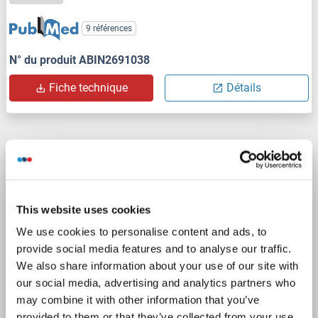
9 références
N° du produit ABIN2691038
Fiche technique
Détails
Mouse IL-6 ELISpot Set
ELISpot
Reactivité: Humain
Colorimetric
Cell Samples
Uncoated
This website uses cookies
We use cookies to personalise content and ads, to
9 références
provide social media features and to analyse our traffic.
We also share information about your use of our site with
N° du produit ABIN2691032
our social media, advertising and analytics partners who
may combine it with other information that you’ve
Fiche technique
Détails
provided to them or that they’ve collected from your use