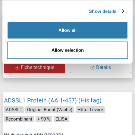
Show details
ADSSL1 Protein (AA 1-457) (His tag)
ADSSL1
Origine: Porc
Hôte: Levure
Recombinant
Allow all
> 90 %
ELISA
Allow selection
N° du produit ABIN1472745
Fiche technique
Détails
ADSSL1 Protein (AA 1-457) (His tag)
ADSSL1
Origine: Boeuf (Vache)
Hôte: Levure
Recombinant
> 90 %
ELISA