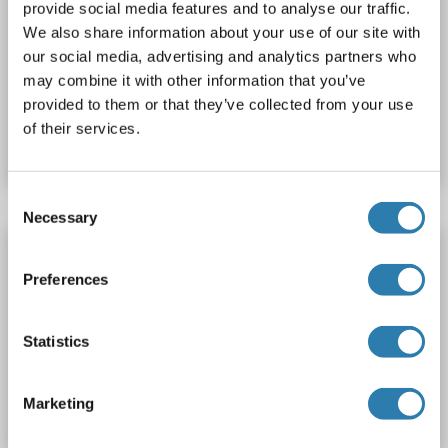
provide social media features and to analyse our traffic.
ADSSL1
Origine: Poisson zèbre (Danio rerio)
We also share information about your use of our site with
Hôte: Levure
Recombinant
> 90 %
ELISA
our social media, advertising and analytics partners who
may combine it with other information that you’ve
N° du produit ABIN1676348
provided to them or that they’ve collected from your use
of their services.
Fiche technique
Détails
Consent
Necessary
Selection
ADSSL1 Protein (AA 1-454) (His tag)
Preferences
ADSSL1
Origine: Xenopus laevis
Hôte: Levure
Recombinant
> 90 %
ELISA
Statistics
N° du produit ABIN1631781
Marketing
Fiche technique
Détails