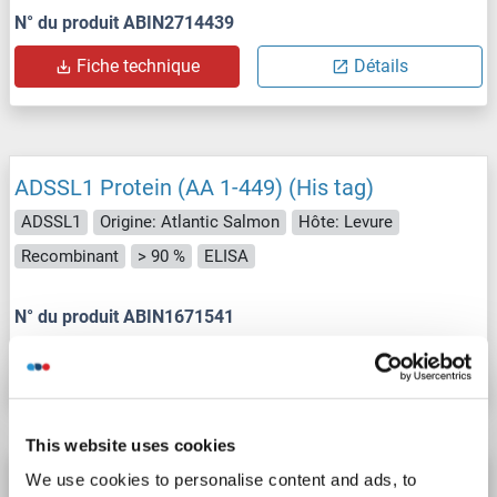
N° du produit ABIN2714439
Fiche technique
Détails
ADSSL1 Protein (AA 1-449) (His tag)
ADSSL1
Origine: Atlantic Salmon
Hôte: Levure
Recombinant
> 90 %
ELISA
N° du produit ABIN1671541
Fiche technique
Détails
This website uses cookies
ADSSL1 Protein (AA 1-456) (His tag)
We use cookies to personalise content and ads, to