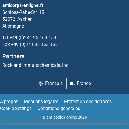
AFG3L2 Protéines
anticorps-enligne.fr
Schloss-Rahe-Str. 15
AFMID Protéines
52072, Aachen
Allemagne
AFT1 Protéines
Tel
+49 (0)241 95 163 153
AGA Protéines
Fax
+49 (0)241 95 163 155
Partners
AGAP1 Protéines
Rockland Immunochemicals, Inc.
AGAP2 Protéines
Français
France
AGAP3 Protéines
AGBL4 Protéines
À propos
Mentions légales
Protection des données
Cookie Settings
Conditions générales
AGBL5 Protéines
© antibodies-online 2026