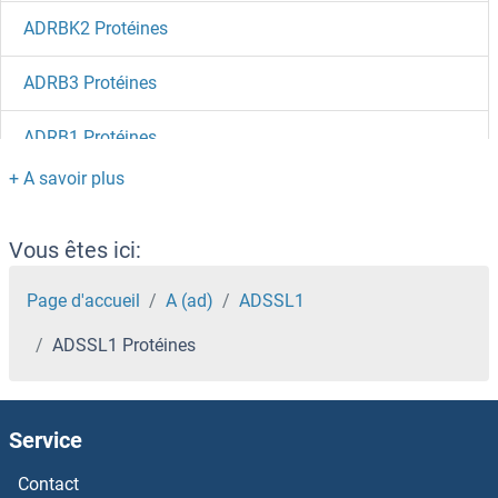
ADRBK2 Protéines
ADRB3 Protéines
ADRB1 Protéines
Adracalin Protéines
ADRA2C Protéines
Vous êtes ici:
ADRA2B Protéines
Page d'accueil
A (ad)
ADSSL1
ADSSL1 Protéines
ADRA2A Protéines
ADRA1D Protéines
Service
ADPRM Protéines
Contact