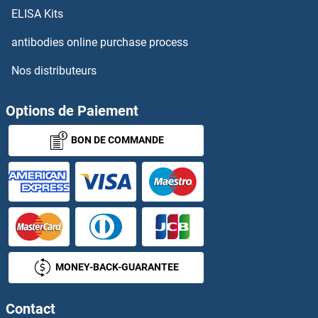
AEBP2 Protéines
ELISA Kits
antibodies online purchase process
AEN Protéines
Nos distributeurs
AES Protéines
Options de Paiement
AF9 Protéines
BON DE COMMANDE
Afamin Protéines
AFAP Protéines
AFAP1L2 Protéines
AFF2 Protéines
MONEY-BACK-GUARANTEE
AFF4 Protéines
Contact