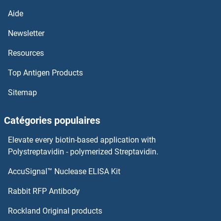
ADPRHL2 Protéines
Aide
Newsletter
ADPRHL1 Protéines
Resources
ADPRH Protéines
Top Antigen Products
ADPGK Protéines
Sitemap
ADP-Ribosylation Factor-Like 4C Protéines
Catégories populaires
ADP-Ribosylation Factor-Like 4A Protéines
Elevate every biotin-based application with
Polystreptavidin - polymerized Streptavidin.
ADP-Ribosylation Factor 6 Protéines
AccuSignal™ Nuclease ELISA Kit
Advillin Protéines
Rabbit RFP Antibody
AEBP1 Protéines
Rockland Original products