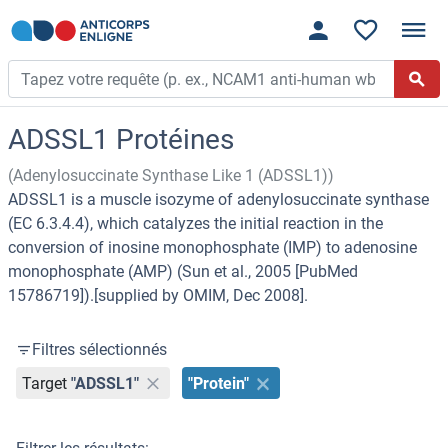
ADSSL1 Protéines
(Adenylosuccinate Synthase Like 1 (ADSSL1))
ADSSL1 is a muscle isozyme of adenylosuccinate synthase
(EC 6.3.4.4), which catalyzes the initial reaction in the
conversion of inosine monophosphate (IMP) to adenosine
monophosphate (AMP) (Sun et al., 2005 [PubMed
15786719]).[supplied by OMIM, Dec 2008].
Filtres sélectionnés
Target
"ADSSL1"
"Protein"