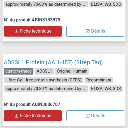
approximately 70-80 % as determined by SDS PAGE, Western Blot and analytical SEC (HPLC).
ELISA, WB, SDS
N° du produit ABIN3133579
Fiche technique
Détails
ADSSL1 Protein (AA 1-457) (Strep Tag)
custom-made
ADSSL1
Origine: Humain
Hôte: Cell-free protein synthesis (CFPS)
Recombinant
approximately 70-80 % as determined by SDS PAGE, Western Blot and analytical SEC (HPLC).
ELISA, WB, SDS
N° du produit ABIN3086787
Fiche technique
Détails