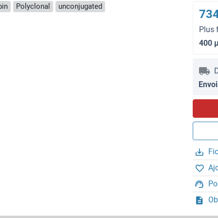
pin
Polyclonal
unconjugated
734
Plus 
400 
D
Envoi
Fi
Aj
Po
Ob