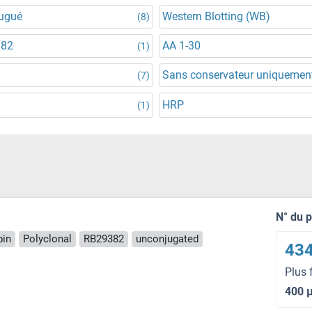
jugué
Western Blotting (WB)
(8)
382
AA 1-30
(1)
Sans conservateur uniquemen
(7)
HRP
(1)
N° du 
pin
Polyclonal
RB29382
unconjugated
434
Plus 
400 