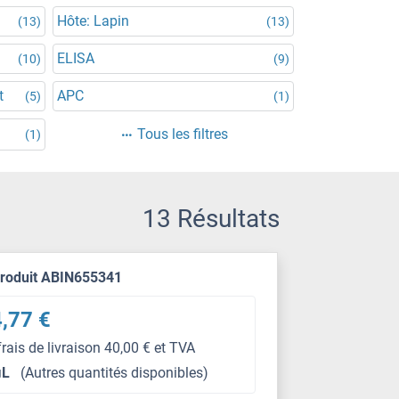
Hôte: Lapin
(13)
(13)
ELISA
(10)
(9)
t
APC
(5)
(1)
Tous les filtres
(1)
13 Résultats
produit ABIN655341
,77 €
frais de livraison 40,00 € et TVA
μL
(Autres quantités disponibles)