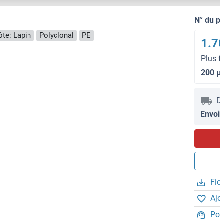
N° du 
te: Lapin
Polyclonal
PE
1.7
Plus 
200 
D
Envoi
Fi
Aj
Po