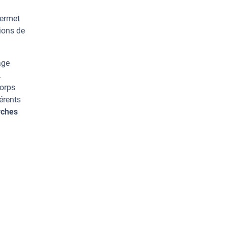
permet
ions de
age
.
corps
érents
rches