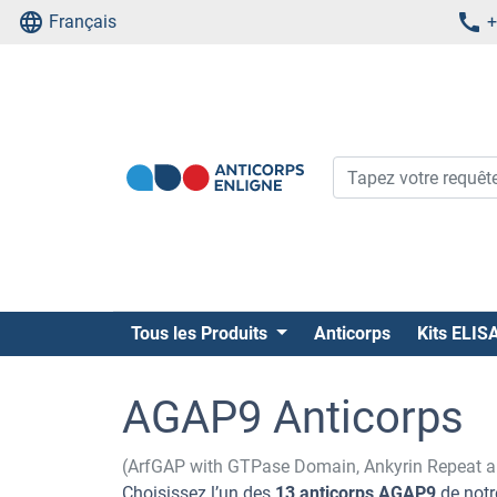
Français
+
Tous les Produits
Anticorps
Kits ELIS
AGAP9 Anticorps
(ArfGAP with GTPase Domain, Ankyrin Repeat 
Choisissez l’un des
13 anticorps AGAP9
de notr