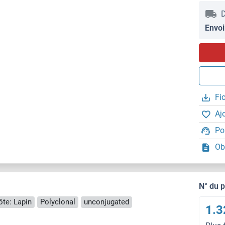
D
Envoi
Fi
Aj
Po
Ob
N° du 
te: Lapin
Polyclonal
unconjugated
1.3