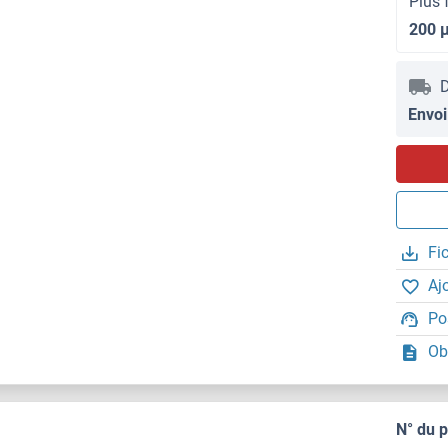
Plus 
200 
D
Envoi
Fi
Aj
Po
Ob
N° du 