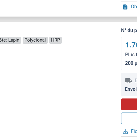
Ob
N° du 
te: Lapin
Polyclonal
HRP
1.7
Plus 
200 
D
Envoi
Fi