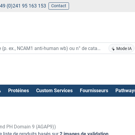
49 (0)241 95 163 153
Contact
Mode IA
A
Protéines
Custom Services
Fournisseurs
Pathway
and PH Domain 9 (AGAP9))
e liste de produits basés sur
2 images de validation
.