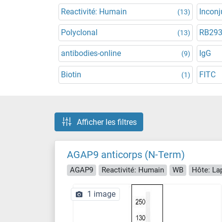
Reactivité: Humain
Incon
(13)
Polyclonal
RB29
(13)
antibodies-online
IgG
(9)
Biotin
FITC
(1)
Afficher les filtres
AGAP9 anticorps (N-Term)
AGAP9
Reactivité: Humain
WB
Hôte: La
1 image