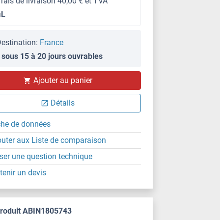
frais de livraison 40,00 € et TVA
μL
estination:
France
 sous 15 à 20 jours ouvrables
Ajouter au panier
Détails
che de données
outer aux Liste de comparaison
ser une question technique
tenir un devis
produit ABIN1805743