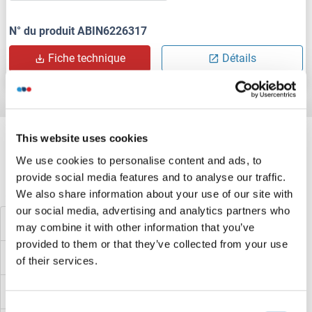
N° du produit ABIN6226317
Fiche technique
Détails
Target information, Synonyms, Latest
This website uses cookies
references
We use cookies to personalise content and ads, to
provide social media features and to analyse our traffic.
Avez-vous cherché autre chose?
We also share information about your use of our site with
our social media, advertising and analytics partners who
AKNA Kits ELISA
may combine it with other information that you’ve
provided to them or that they’ve collected from your use
AKAP8L Kits ELISA
of their services.
AKAP5 Kits ELISA
Consent