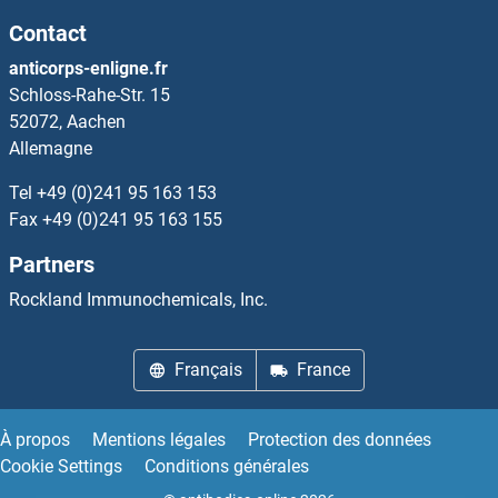
Contact
AKT2 Kits ELISA
anticorps-enligne.fr
Schloss-Rahe-Str. 15
AKT3 Kits ELISA
52072, Aachen
Allemagne
ALAD Kits ELISA
Tel
+49 (0)241 95 163 153
Alanine Glyoxylate Aminotransferase Kits ELISA
Fax
+49 (0)241 95 163 155
Partners
Alanyl (Membrane) Aminopeptidase Kits ELISA
Rockland Immunochemicals, Inc.
ALAS1 Kits ELISA
Français
France
ALAS2 Kits ELISA
Albumin Kits ELISA
À propos
Mentions légales
Protection des données
Cookie Settings
Conditions générales
Alcohol Dehydrogenase Kits ELISA