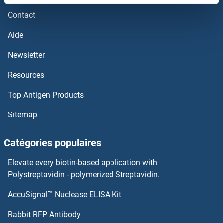
AIG1 Kits ELISA
Contact
AICDA Kits ELISA
Aide
Newsletter
aHSP Kits ELISA
Resources
AHRR Kits ELISA
Top Antigen Products
AHNAK Kits ELISA
Sitemap
AHI1 Kits ELISA
Catégories populaires
AHCYL2 Kits ELISA
Elevate every biotin-based application with
Polystreptavidin - polymerized Streptavidin.
AHCYL1 Kits ELISA
AccuSignal™ Nuclease ELISA Kit
AKR1B1 Kits ELISA
Rabbit RFP Antibody