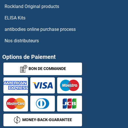
AKR1B10 Kits ELISA
Rockland Original products
AKR1C1 Kits ELISA
ELISA Kits
antibodies online purchase process
AKR1C2 Kits ELISA
Nos distributeurs
AKR1C3 Kits ELISA
Options de Paiement
AKR1C4 Kits ELISA
BON DE COMMANDE
AKR1E2 Kits ELISA
AKR7A2 Kits ELISA
AKR7A3 Kits ELISA
AKT Interacting Protein Kits ELISA
MONEY-BACK-GUARANTEE
AKT1 Kits ELISA