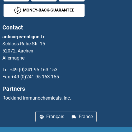
ALDH1L1 Protéines
MONEY-BACK-GUARANTEE
ALDH1L2 Protéines
Contact
ALDH2 Protéines
anticorps-enligne.fr
Schloss-Rahe-Str. 15
ALDH3A1 Protéines
52072, Aachen
Allemagne
ALDH3A2 Protéines
Tel
+49 (0)241 95 163 153
ALDH3B1 Protéines
Fax
+49 (0)241 95 163 155
Partners
ALDH3B2 Protéines
Rockland Immunochemicals, Inc.
ALDH4A1 Protéines
Français
France
ALDH5A1 Protéines
ALDH6A1 Protéines