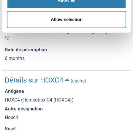
4 °C,-20 °C
Stockage commentaire
Allow selection
Mouse Hoxc4 Antibody (Center) can be refrigerated at 2-8
°C for up to 6 months. For long term storage, keep at -20
°C.
Date de péremption
6 months
Détails sur HOXC4
(cache)
Antigène
HOXC4 (Homeobox C4 (HOXC4))
Autre désignation
Hoxc4
Sujet