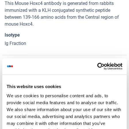
This Mouse Hoxc4 antibody is generated from rabbits
immunized with a KLH conjugated synthetic peptide
between 139-166 amino acids from the Central region of
mouse Hoxc4.
Isotype
Ig Fraction
Alternatives
(show)
Information d'application
(cache)
This website uses cookies
We use cookies to personalise content and ads, to
Indications d'application
provide social media features and to analyse our traffic.
WB: 1:1000
We also share information about your use of our site with
Restrictions
our social media, advertising and analytics partners who
may combine it with other information that you’ve
For Research Use only