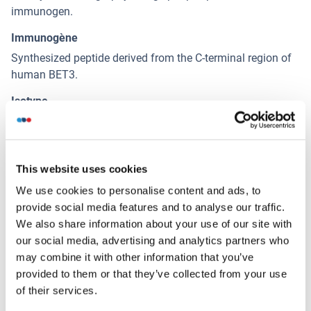
immunogen.
Immunogène
Synthesized peptide derived from the C-terminal region of
human BET3.
Isotype
IgG
Alternatives
This website uses cookies
(show)
We use cookies to personalise content and ads, to
provide social media features and to analyse our traffic.
Information d'application
We also share information about your use of our site with
(cache)
our social media, advertising and analytics partners who
Indications d'application
may combine it with other information that you’ve
WB 1:500-1:2000, IHC 1:100-1:300, ELISA 1:5000,
provided to them or that they’ve collected from your use
of their services.
Restrictions