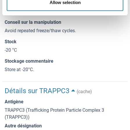
Allow selection
HAZARDOUS SUBSTANCE which should be handled by
trained staff only.
Conseil sur la manipulation
Avoid repeated freeze/thaw cycles.
Stock
-20 °C
Stockage commentaire
Store at -20°C.
Détails sur TRAPPC3
(cache)
Antigène
TRAPPC3 (Trafficking Protein Particle Complex 3
(TRAPPC3))
Autre désignation