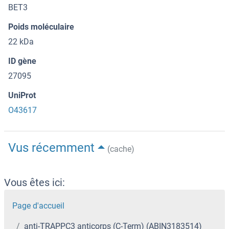
BET3
Poids moléculaire
22 kDa
ID gène
27095
UniProt
O43617
Vus récemment
(cache)
Vous êtes ici:
Page d'accueil
anti-TRAPPC3 anticorps (C-Term) (ABIN3183514)