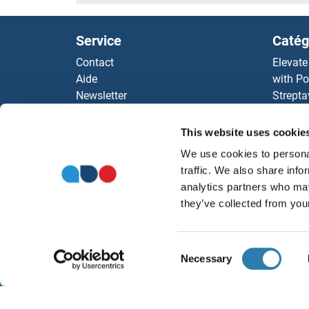
Service
Catég
Contact
Elevate
Aide
with Po
Newsletter
Strepta
Resources
AccuSi
Top Antigen Products
Rabbit
This website uses cookie
Sitemap
Rocklan
We use cookies to personal
ELISA K
traffic. We also share info
antibod
analytics partners who may
Nos dis
they’ve collected from your
Consent
Necessary
Selection
À propos
Ment