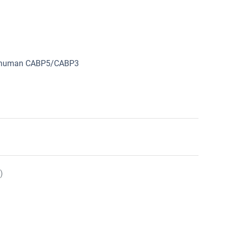
om human CABP5/CABP3
)