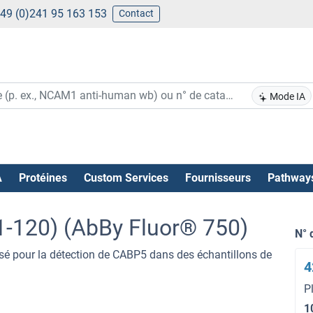
49 (0)241 95 163 153
Contact
Mode IA
A
Protéines
Custom Services
Fournisseurs
Pathway
1-120) (AbBy Fluor® 750)
N° 
lisé pour la détection de CABP5 dans des échantillons de
4
P
1