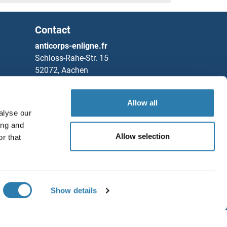
Contact
anticorps-enligne.fr
Schloss-Rahe-Str. 15
52072, Aachen
Allemagne
Tel
+49 (0)241 95 163 153
Allow all
alyse our
Fax
+49 (0)241 95 163 155
ing and
Partners
Allow selection
r that
Sauvegarder / Partager
Rockland Immunochemicals, Inc.
Chat with us!
Show details
ditions générales