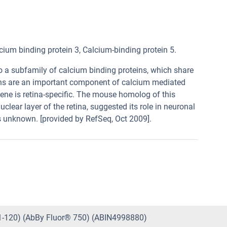
 binding protein 3, Calcium-binding protein 5.
o a subfamily of calcium binding proteins, which share
eins are an important component of calcium mediated
 gene is retina-specific. The mouse homolog of this
clear layer of the retina, suggested its role in neuronal
is unknown. [provided by RefSeq, Oct 2009].
21-120) (AbBy Fluor® 750) (ABIN4998880)