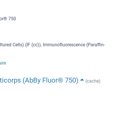
uor® 750
ured Cells) (IF (cc)), Immunofluorescence (Paraffin-
ire
nticorps (AbBy Fluor® 750)
(cache)