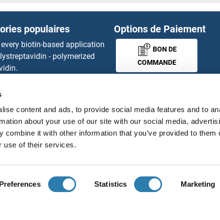
ories populaires
Options de Paiement
 every biotin-based application
BON DE
lystreptavidin - polymerized
COMMANDE
vidin.
gnal™ Nuclease ELISA Kit
 RFP Antibody
s
MONEY-BACK-
d Original products
ise content and ads, to provide social media features and to an
its
GUARANTEE
rmation about your use of our site with our social media, advertis
ies online purchase process
 combine it with other information that you’ve provided to them o
tributeurs
 use of their services.
Français
France
Preferences
Statistics
Marketing
ions légales
Protection des données
Cookie Settings
Con