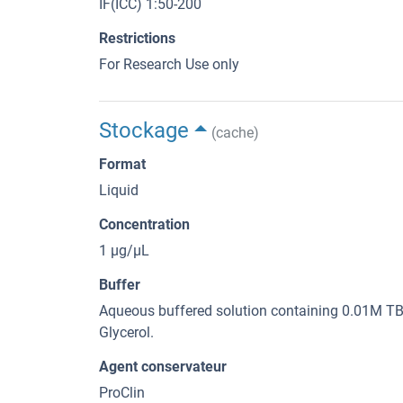
IF(ICC) 1:50-200
Restrictions
For Research Use only
Stockage
(cache)
Format
Liquid
Concentration
1 μg/μL
Buffer
Aqueous buffered solution containing 0.01M TBS
Glycerol.
Agent conservateur
ProClin