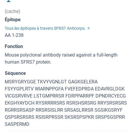
(cache)
Épitope
Tous les épitopes à travers SFRS7 Anticorps.
AA 1-238
Fonction
Mouse polyclonal antibody raised against a full-length
human SFRS7 protein.
Séquence
MSRYGRYGGE TKVYVGNLGT GAGKGELERA
FSYYGPLRTV WIARNPPGFA FVEFEDPRDA EDAVRGLDGK
VICGSRVRVE LSTGMPRRSR FDRPPARRPF DPNDRCYECG
EKGHYAYDCH RYSRRRRSRS RSRSHSRSRG RRYSRSRSRS
RGRRSRSASP RRSRSISLRR SRSASLRRSR SGSIKGSRYF
QSPSRSRSRS RSISRPRSSR SKSRSPSPKR SRSPSGSPRR
SASPERMD