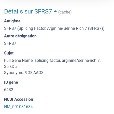
Détails sur SFRS7
(cache)
Antigène
SFRS7 (Splicing Factor, Arginine/Serine Rich 7 (SFRS7))
Autre désignation
SFRS7
Sujet
Full Gene Name: splicing factor, arginine/serine-rich 7,
35 kDa
Synonyms: 9G8,AAG3
ID gène
6432
NCBI Accession
NM_001031684