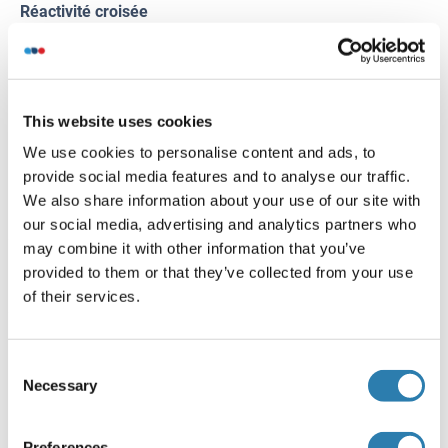
Réactivité croisée
Humain
Attributs du produit
Antibody reactive against mammalian transfected lysate.
This website uses cookies
Immunogène
We use cookies to personalise content and ads, to
SFRS7 (NP_001026854.1, 1 a.a. ~ 238 a.a) full-length
provide social media features and to analyse our traffic.
human protein.
We also share information about your use of our site with
our social media, advertising and analytics partners who
may combine it with other information that you’ve
Alternatives
provided to them or that they’ve collected from your use
(show)
of their services.
Information d'application
(cache)
Consent
Indications d'application
Necessary
Selection
Optimal working dilution should be determined by the
investigator.
Preferences