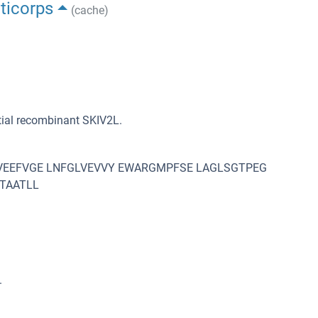
nticorps
(cache)
tial recombinant SKIV2L.
TVEEFVGE LNFGLVEVVY EWARGMPFSE LAGLSGTPEG
TAATLL
.