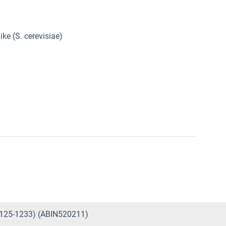
like (S. cerevisiae)
 1125-1233) (ABIN520211)