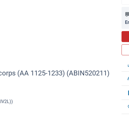
E
icorps (AA 1125-1233) (ABIN520211)
KIV2L))