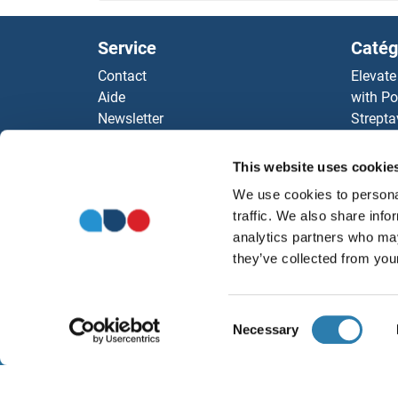
Service
Catég
Contact
Elevate
Aide
with Po
Newsletter
Strepta
Resources
AccuSi
Top Antigen Products
Rabbit
This website uses cookie
Sitemap
Rocklan
We use cookies to personal
ELISA K
traffic. We also share info
antibod
analytics partners who may
Nos dis
they’ve collected from your
Consent
Necessary
Selection
À propos
Ment