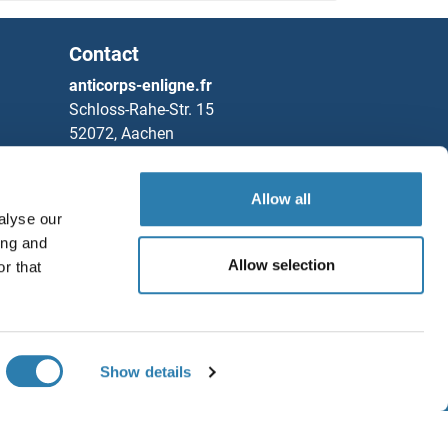
Contact
anticorps-enligne.fr
Schloss-Rahe-Str. 15
52072, Aachen
Allemagne
Tel
+49 (0)241 95 163 153
Allow all
alyse our
Fax
+49 (0)241 95 163 155
ing and
Partners
Allow selection
r that
Sauvegarder / Partager
Rockland Immunochemicals, Inc.
Chat with us!
Show details
ditions générales