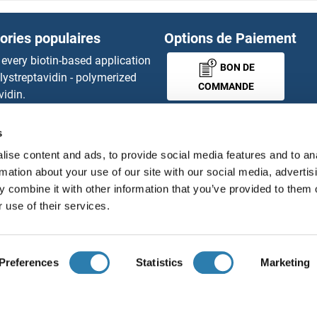
ories populaires
Options de Paiement
 every biotin-based application
BON DE
lystreptavidin - polymerized
COMMANDE
vidin.
gnal™ Nuclease ELISA Kit
 RFP Antibody
s
MONEY-BACK-
d Original products
ise content and ads, to provide social media features and to an
its
GUARANTEE
rmation about your use of our site with our social media, advertis
ies online purchase process
 combine it with other information that you’ve provided to them o
tributeurs
 use of their services.
Français
France
Preferences
Statistics
Marketing
ions légales
Protection des données
Cookie Settings
Con