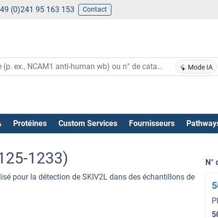
49 (0)241 95 163 153
Contact
Mode IA
A
Protéines
Custom Services
Fournisseurs
Pathway
1125-1233)
N° 
ilisé pour la détection de SKIV2L dans des échantillons de
5
P
5