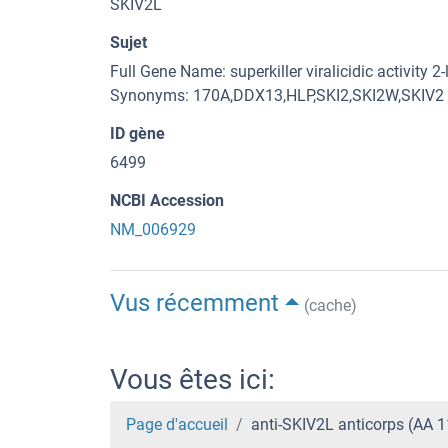
SKIV2L
Sujet
Full Gene Name: superkiller viralicidic activity 2-
Synonyms: 170A,DDX13,HLP,SKI2,SKI2W,SKIV2
ID gène
6499
NCBI Accession
NM_006929
Vus récemment
(cache)
Vous êtes ici:
Page d'accueil
anti-SKIV2L anticorps (AA