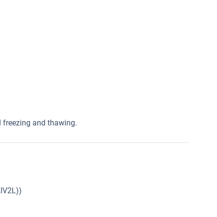
ed freezing and thawing.
KIV2L))