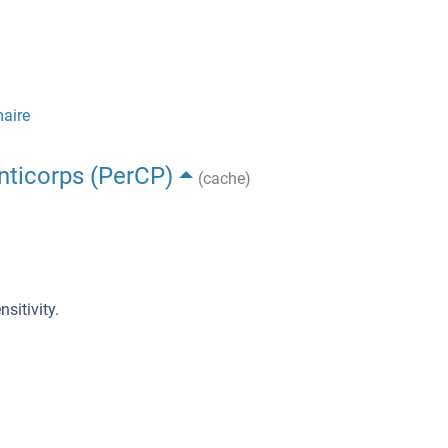
maire
anticorps (PerCP)
(cache)
sitivity.