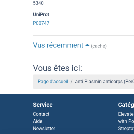
5340
UniProt
P00747
Vus récemment
(cache)
Vous êtes ici:
Page d'accueil
anti-Plasmin anticorps (Pe
Service
Catég
Contact
Elevate
Aide
with Po
Newsletter
Strepta