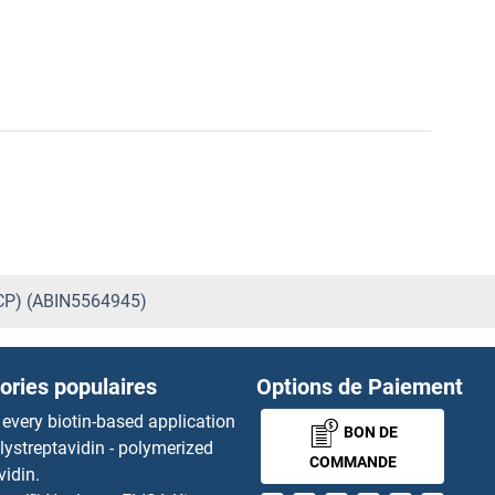
rCP) (ABIN5564945)
ories populaires
Options de Paiement
 every biotin-based application
BON DE
lystreptavidin - polymerized
COMMANDE
vidin.