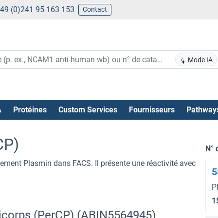
49 (0)241 95 163 153
Contact
Mode IA
A
Protéines
Custom Services
Fournisseurs
Pathway
CP)
N° 
uement Plasmin dans FACS. Il présente une réactivité avec
5
P
1
ticorps (PerCP) (ABIN5564945)