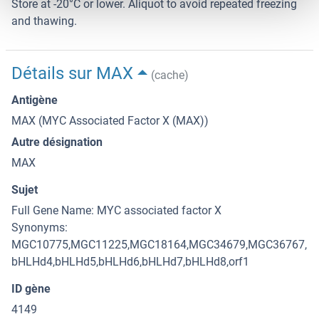
Store at -20°C or lower. Aliquot to avoid repeated freezing
and thawing.
Détails sur MAX
(cache)
Antigène
MAX (MYC Associated Factor X (MAX))
Autre désignation
MAX
Sujet
Full Gene Name: MYC associated factor X
Synonyms:
MGC10775,MGC11225,MGC18164,MGC34679,MGC36767,
bHLHd4,bHLHd5,bHLHd6,bHLHd7,bHLHd8,orf1
ID gène
4149