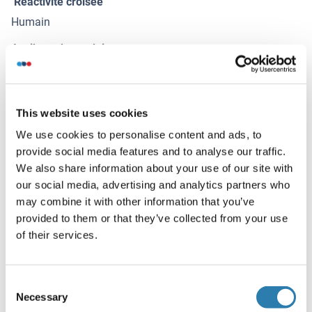
Réactivité croisée
Humain
Attributs du produit
Antibody Reactive Against Recombinant Protein.
Immunogène
This website uses cookies
MAX (AAH03525, 1 a.a. ~ 151 a.a) full-length recombinant
protein with GST tag. MW of the GST tag alone is 26 KDa.
We use cookies to personalise content and ads, to
provide social media features and to analyse our traffic.
Isotype
We also share information about your use of our site with
IgG2a
our social media, advertising and analytics partners who
may combine it with other information that you’ve
provided to them or that they’ve collected from your use
Alternatives
(show)
of their services.
Information d'application
(cache)
Consent
Necessary
Selection
Indications d'application