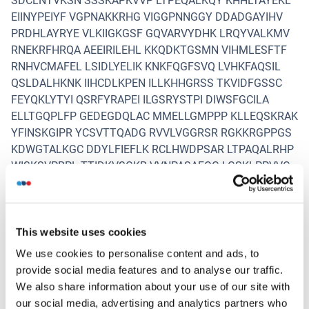
SDCLNTVKSN SSSKAPKVVP LTPEQALKQY KHHLTAYEKL
EIINYPEIYF VGPNAKKRHG VIGGPNNGGY DDADGAYIHV
PRDHLAYRYE VLKIIGKGSF GQVARVYDHK LRQYVALKMV
RNEKRFHRQA AEEIRILEHL KKQDKTGSMN VIHMLESFTF
RNHVCMAFEL LSIDLYELIK KNKFQGFSVQ LVHKFAQSIL
QSLDALHKNK IIHCDLKPEN ILLKHHGRSS TKVIDFGSSC
FEYQKLYTYI QSRFYRAPEI ILGSRYSTPI DIWSFGCILA
ELLTGQPLFP GEDEGDQLAC MMELLGMPPP KLLEQSKRAK
YFINSKGIPR YCSVTTQADG RVVLVGGRSR RGKKRGPPGS
KDWGTALKGC DDYLFIEFLK RCLHWDPSAR LTPAQALRHP
WISKSVPRPL TTIDKVSGKR VVNPASAFQG LGSKLPPVVG
IANKLKANLM SETNGSIPLC SVLPKLIS
Réactivité croisée
Humain
This website uses cookies
We use cookies to personalise content and ads, to
Attributs du produit
provide social media features and to analyse our traffic.
Antibody Reactive Against Recombinant Protein.
We also share information about your use of our site with
Immunogène
our social media, advertising and analytics partners who