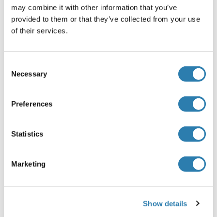
may combine it with other information that you’ve
DYRK3 (AAH15501, 1 a.a. ~ 568 a.a) full-length
provided to them or that they’ve collected from your use
recombinant protein with GST tag. MW of the GST tag
of their services.
alone is 26 KDa.
Isotype
IgG1
Consent
Necessary
Selection
Alternatives
(show)
Preferences
Information d'application
Statistics
(cache)
Indications d'application
Marketing
Optimal working dilution should be determined by the
investigator.
Restrictions
Show details
For Research Use only