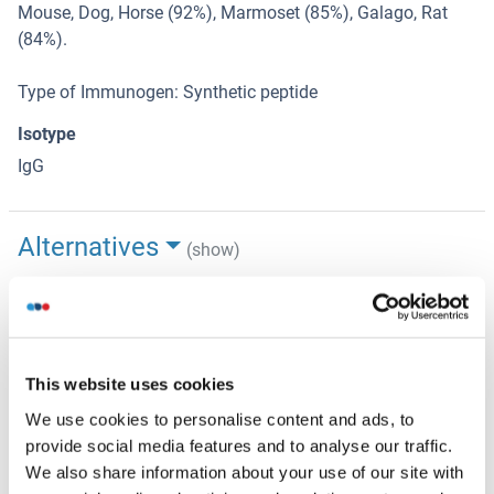
Mouse, Dog, Horse (92%), Marmoset (85%), Galago, Rat
(84%).
Type of Immunogen: Synthetic peptide
Isotype
IgG
Alternatives
(show)
Information d'application
(cache)
Indications d'application
This website uses cookies
Approved: WB
We use cookies to personalise content and ads, to
provide social media features and to analyse our traffic.
Usage: ELISA titer using peptide based assay: 1:62500.
We also share information about your use of our site with
Western Blot: Suggested dilution at 1 μg/mL in 5 % skim