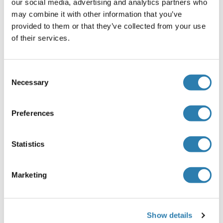
our social media, advertising and analytics partners who
milk / PBS buffer, and HRP conjugated anti-Rabbit IgG
may combine it with other information that you’ve
should be diluted in 1:50000 - 100000 as second antibody.
provided to them or that they’ve collected from your use
Commentaires
of their services.
Target Species of Antibody: Human
Restrictions
Consent
Necessary
For Research Use only
Selection
Preferences
Stockage
(cache)
Format
Statistics
Lyophilized
Reconstitution
Marketing
Distilled Water.
Concentration
Show details
Lot specific