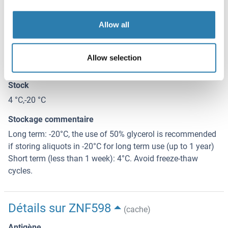
Buffer
Allow all
Lyophilized from PBS with 2 % sucrose
Conseil sur la manipulation
Allow selection
Avoid repeat freeze-thaw cycles.
Stock
4 °C,-20 °C
Stockage commentaire
Long term: -20°C, the use of 50% glycerol is recommended
if storing aliquots in -20°C for long term use (up to 1 year)
Short term (less than 1 week): 4°C. Avoid freeze-thaw
cycles.
Détails sur ZNF598
(cache)
Antigène