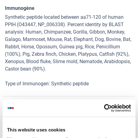
Immunogène
Synthetic peptide located between aa71-120 of human
PPIH (O43447, NP_006338). Percent identity by BLAST
analysis: Human, Chimpanzee, Gorilla, Gibbon, Monkey,
Galago, Marmoset, Mouse, Rat, Elephant, Dog, Bovine, Bat,
Rabbit, Horse, Opossum, Guinea pig, Rice, Penicillium
(100%), Pig, Zebra finch, Chicken, Platypus, Catfish (92%),
Xenopus, Blood fluke, Slime mold, Nematode, Arabidopsis,
Castor bean (90%).
Type of Immunogen: Synthetic peptide
Alternatives
(show)
Information d'application
(cache)
This website uses cookies