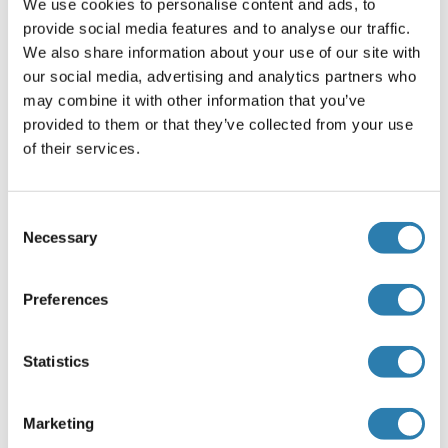
We use cookies to personalise content and ads, to
Indications d'application
provide social media features and to analyse our traffic.
Approved: WB (0.2 - 1 μg/mL)
We also share information about your use of our site with
our social media, advertising and analytics partners who
Usage: Western Blot: Suggested dilution at 1 μg/mL in 5 %
may combine it with other information that you’ve
skim milk / PBS buffer, and HRP conjugated anti-Rabbit
provided to them or that they’ve collected from your use
IgG should be diluted in 1: 50,000 - 100,000 as secondary
of their services.
antibody.
Commentaires
Consent
Target Species of Antibody: Human
Necessary
Selection
Restrictions
For Research Use only
Preferences
Stockage
Statistics
(cache)
Format
Marketing
Lyophilized