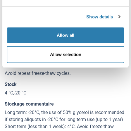
Reconstitution
Distilled water
Show details
Concentration
Lot specific
Allow all
Buffer
Lyophilized from PBS with 2 % sucrose
Allow selection
Conseil sur la manipulation
Avoid repeat freeze-thaw cycles.
Stock
4 °C,-20 °C
Stockage commentaire
Long term: -20°C, the use of 50% glycerol is recommended
if storing aliquots in -20°C for long term use (up to 1 year)
Short term (less than 1 week): 4°C. Avoid freeze-thaw