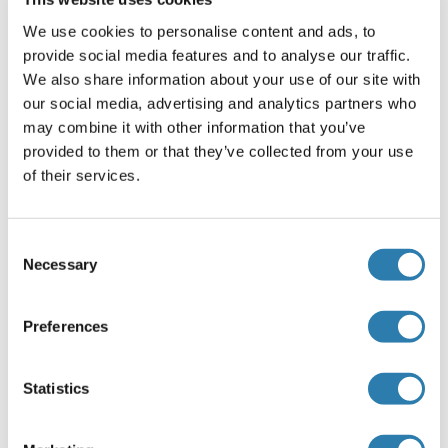
We use cookies to personalise content and ads, to
Stockage
provide social media features and to analyse our traffic.
(cache)
We also share information about your use of our site with
Format
our social media, advertising and analytics partners who
Liquid
may combine it with other information that you’ve
provided to them or that they’ve collected from your use
Buffer
of their services.
PBS with 0.02 % sodium azide and 50 % glycerol pH 7.3,
Agent conservateur
Consent
Sodium azide
Necessary
Selection
Précaution d'utilisation
This product contains Sodium azide: a POISONOUS AND
Preferences
HAZARDOUS SUBSTANCE which should be handled by
trained staff only.
Statistics
Conseil sur la manipulation
Avoid repeated freeze / thaw cycles.