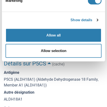
Marketing
Stock
-20 °C
Show details
Stockage commentaire
-20°C for 12 months
Allow all
Date de péremption
12 months
Allow selection
Détails sur P5CS
(cache)
Antigène
P5CS (ALDH18A1) (Aldehyde Dehydrogenase 18 Family,
Member A1 (ALDH18A1))
Autre désignation
ALDH18A1