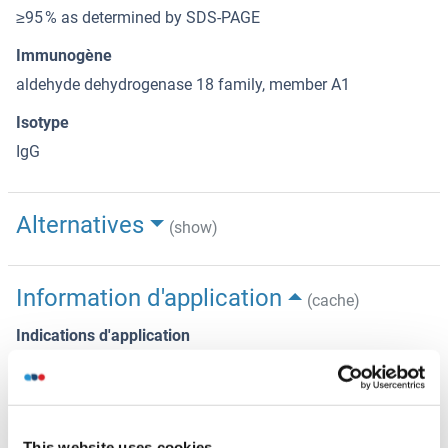
≥95 % as determined by SDS-PAGE
Immunogène
aldehyde dehydrogenase 18 family, member A1
Isotype
IgG
Alternatives
(show)
Information d'application
(cache)
Indications d'application
WB: 1:500-1:2000, IP: 1:200-1:2000
Restrictions
For Research Use only
This website uses cookies