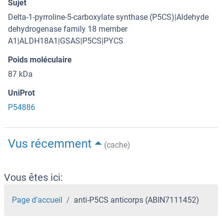
Sujet
Delta-1-pyrroline-5-carboxylate synthase (P5CS)|Aldehyde
dehydrogenase family 18 member
A1|ALDH18A1|GSAS|P5CS|PYCS
Poids moléculaire
87 kDa
UniProt
P54886
Vus récemment
(cache)
Vous êtes ici:
Page d'accueil
anti-P5CS anticorps (ABIN7111452)