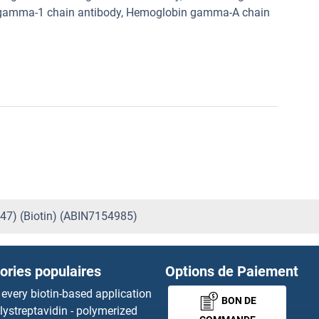
 gamma-1 chain antibody, Hemoglobin gamma-A chain
147) (Biotin) (ABIN7154985)
ories populaires
Options de Paiement
 every biotin-based application
BON DE
lystreptavidin - polymerized