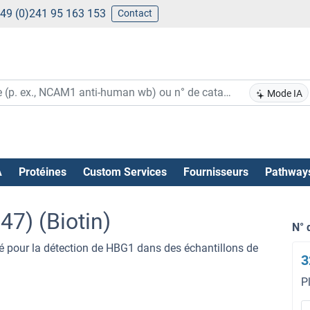
49 (0)241 95 163 153
Contact
Mode IA
A
Protéines
Custom Services
Fournisseurs
Pathway
7) (Biotin)
N° 
sé pour la détection de HBG1 dans des échantillons de
3
P