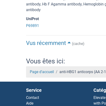
antibody, Hb F Agamma antibody, Hemoglobin
antibody
UniProt
P69891
Vus récemment
(cache)
Vous êtes ici:
Page d'accueil
anti-HBG1 anticorps (AA 2-
Service
Catég
Contact
Elevate
Aide
with Po