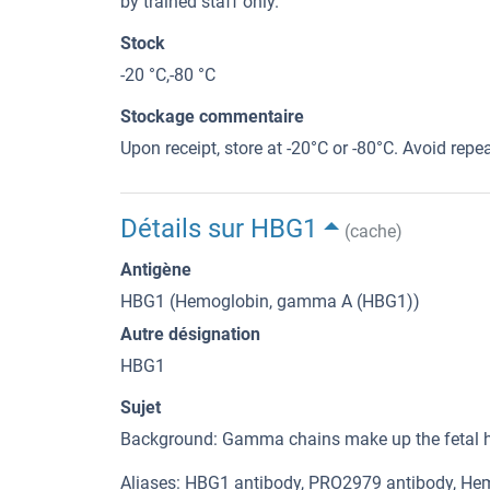
by trained staff only.
Stock
-20 °C,-80 °C
Stockage commentaire
Upon receipt, store at -20°C or -80°C. Avoid repe
Détails sur HBG1
(cache)
Antigène
HBG1 (Hemoglobin, gamma A (HBG1))
Autre désignation
HBG1
Sujet
Background: Gamma chains make up the fetal he
Aliases: HBG1 antibody, PRO2979 antibody, H