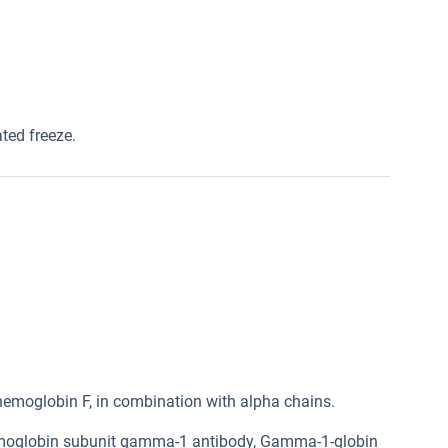
ated freeze.
moglobin F, in combination with alpha chains.
emoglobin subunit gamma-1 antibody, Gamma-1-globin