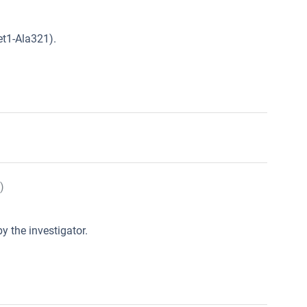
t1-Ala321).
)
y the investigator.