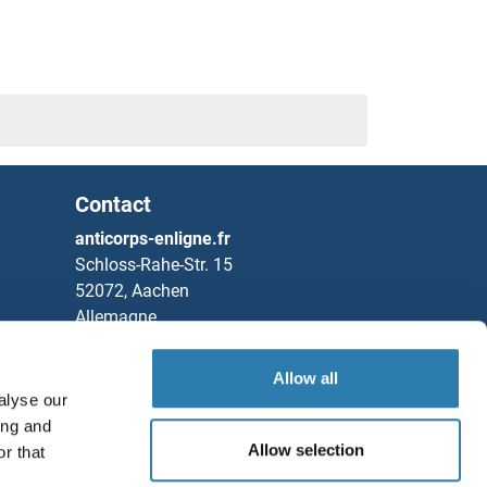
Contact
anticorps-enligne.fr
Schloss-Rahe-Str. 15
52072, Aachen
Allemagne
Tel
+49 (0)241 95 163 153
Allow all
Fax
+49 (0)241 95 163 155
alyse our
ing and
Partners
Allow selection
r that
Rockland Immunochemicals, Inc.
Sauvegarder / Partager