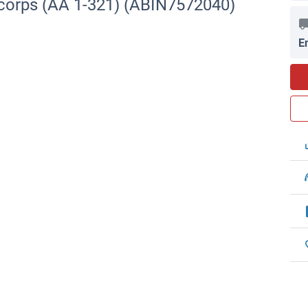
corps (AA 1-321) (ABIN7572040)
E