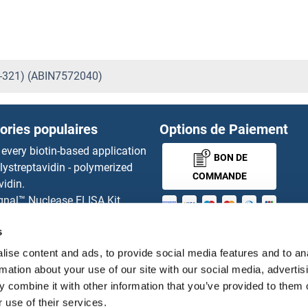
1-321) (ABIN7572040)
ories populaires
Options de Paiement
 every biotin-based application
BON DE
lystreptavidin - polymerized
COMMANDE
vidin.
gnal™ Nuclease ELISA Kit
 RFP Antibody
s
MONEY-BACK-
d Original products
its
GUARANTEE
ise content and ads, to provide social media features and to an
ies online purchase process
rmation about your use of our site with our social media, advertis
tributeurs
 combine it with other information that you’ve provided to them o
 use of their services.