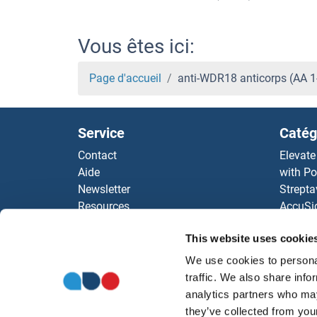
Vous êtes ici:
Page d'accueil
anti-WDR18 anticorps (AA 
Service
Catég
Contact
Elevate
Aide
with Po
Newsletter
Strepta
Resources
AccuSi
Top Antigen Products
Rabbit
This website uses cookie
Sitemap
Rocklan
ELISA K
We use cookies to personal
antibod
traffic. We also share info
Nos dis
analytics partners who may
they’ve collected from your