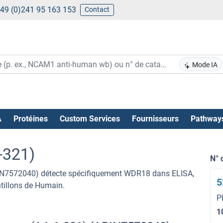
49 (0)241 95 163 153
Contact
Mode IA
A
Protéines
Custom Services
Fournisseurs
Pathway
-321)
N° 
BIN7572040) détecte spécifiquement WDR18 dans ELISA,
5
ntillons de Humain.
P
1