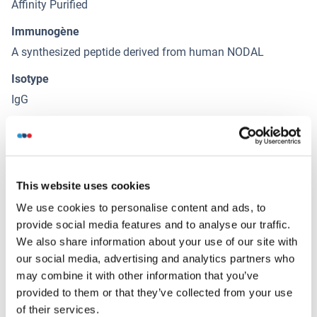
Affinity Purified
Immunogène
A synthesized peptide derived from human NODAL
Isotype
IgG
Alternatives
(show)
This website uses cookies
Information d'application
(cache)
We use cookies to personalise content and ads, to
provide social media features and to analyse our traffic.
Indications d'application
We also share information about your use of our site with
Western Blotting (WB): 1:1,000-1:5,000, Flow Cytometry
our social media, advertising and analytics partners who
(FCM): 1:200-1:2,000
may combine it with other information that you’ve
provided to them or that they’ve collected from your use
Restrictions
of their services.
For Research Use only