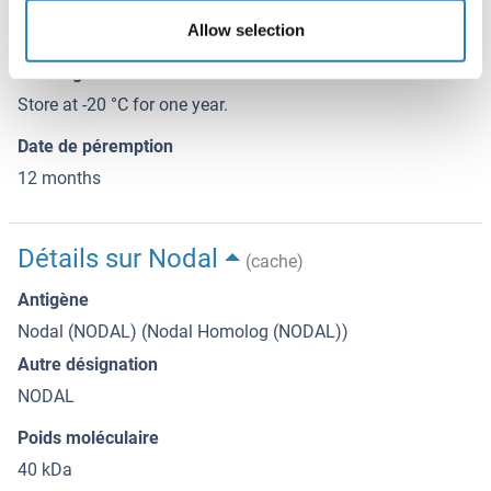
Allow selection
-20 °C
Stockage commentaire
Store at -20 °C for one year.
Date de péremption
12 months
Détails sur Nodal
(cache)
Antigène
Nodal (NODAL) (Nodal Homolog (NODAL))
Autre désignation
NODAL
Poids moléculaire
40 kDa