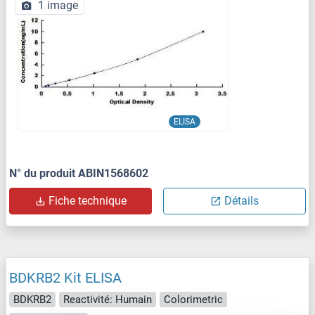
1 image
ELISA
N° du produit ABIN1568602
Fiche technique
Détails
BDKRB2 Kit ELISA
BDKRB2
Reactivité: Humain
Colorimetric