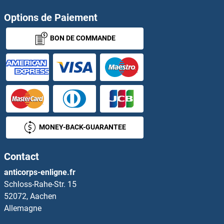
Options de Paiement
beta Arrestin 1 Kits ELISA
BON DE COMMANDE
beta Catenin Kits ELISA
beta Defensin 1 Kits ELISA
beta Endorphin Kits ELISA
Beta Lactoglobulin Kits ELISA
MONEY-BACK-GUARANTEE
beta Synuclein Kits ELISA
Contact
beta-2-Microglobulin Kits ELISA
anticorps-enligne.fr
Schloss-Rahe-Str. 15
beta-Thromboglobulin Kits ELISA
52072, Aachen
Allemagne
Betacellulin Kits ELISA