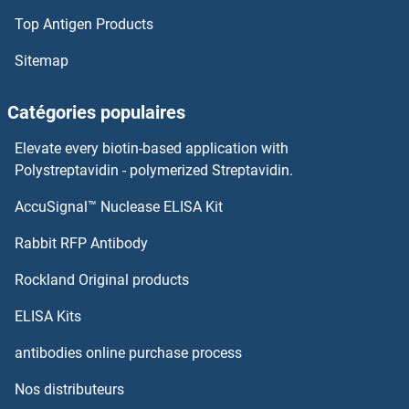
Top Antigen Products
BCL11B Kits ELISA
Sitemap
BCL11A Kits ELISA
Catégories populaires
BCL10 Kits ELISA
Elevate every biotin-based application with
Polystreptavidin - polymerized Streptavidin.
Bcl-2 Kits ELISA
AccuSignal™ Nuclease ELISA Kit
BDNF Kits ELISA
Rabbit RFP Antibody
Beclin 1 Kits ELISA
Rockland Original products
beta 2 Adrenergic Receptor Kits ELISA
ELISA Kits
antibodies online purchase process
beta Actin Kits ELISA
Nos distributeurs
beta Amyloid Kits ELISA