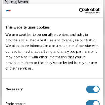
Plasma, Serum
N° du produit ABIN418048
Fiche technique
Détails
This website uses cookies
We use cookies to personalise content and ads, to
provide social media features and to analyse our traffic.
We also share information about your use of our site with
BDKRB2 Kit ELISA
our social media, advertising and analytics partners who
BDKRB2
Reactivité: Rat
Colorimetric
Sandwich ELISA
may combine it with other information that you’ve
provided to them or that they’ve collected from your use
0.156 ng/mL - 10 ng/mL
Cell Lysate, Tissue Homogenate
of their services.
N° du produit ABIN5652310
Consent
Fiche technique
Détails
Necessary
Selection
Preferences