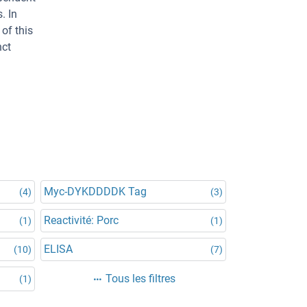
. In
of this
nct
Myc-DYKDDDDK Tag
(4)
(3)
Reactivité: Porc
(1)
(1)
ELISA
(10)
(7)
Tous les filtres
(1)