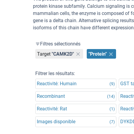
protein kinase subfamily. Calcium signaling is cr
mammalian cells, the enzyme is composed of four
gene is a delta chain. Alternative splicing result
isoforms of this chain have different expressio
Filtres sélectionnés
Target
"CAMK2D"
"Protein"
Filtrer les résultats:
Reactivité: Humain
GST t
(9)
Recombinant
Reacti
(14)
Reactivité: Rat
Reacti
(1)
Images disponible
DYKD
(7)