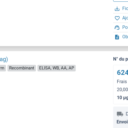
Fi
Aj
Po
Ob
ag)
N° du 
rm
Recombinant
ELISA, WB, AA, AP
624
Frais
20,00
10 μ
D
Envoi