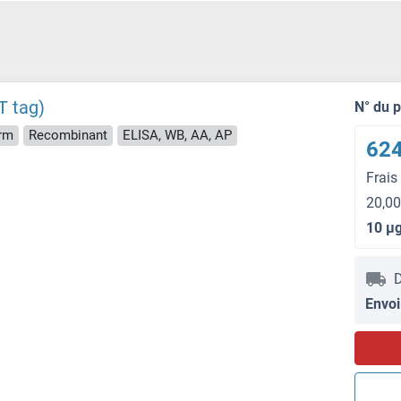
T tag)
N° du 
rm
Recombinant
ELISA, WB, AA, AP
624
Frais
20,00
10 μ
D
Envoi