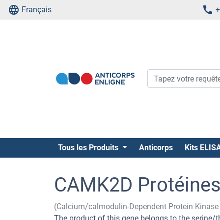
Français
+
Tous les Produits
Anticorps
Kits ELIS
CAMK2D Protéine
(Calcium/calmodulin-Dependent Protein Kinase 
The product of this gene belongs to the serine/