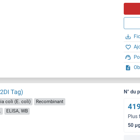
Fi
Aj
Po
Ob
2DI Tag)
N° du 
a coli (E. coli)
Recombinant
419
.
ELISA, WB
Plus 
50 μ