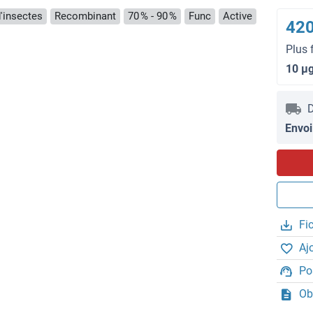
d'insectes
Recombinant
70 % - 90 %
Func
Active
420
Plus 
10 μ
D
Envoi
Fi
Aj
Po
Ob