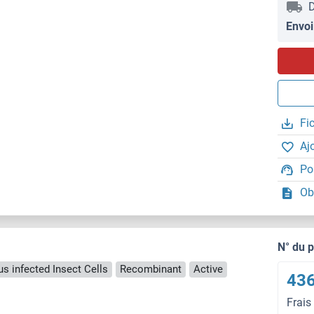
D
Envoi
Fi
Aj
Po
Ob
N° du 
us infected Insect Cells
Recombinant
Active
436
Frais