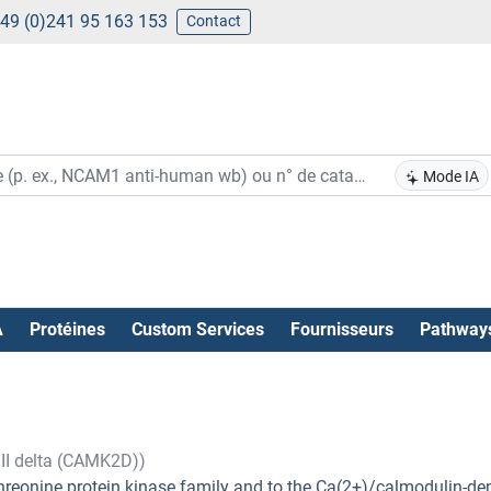
49 (0)241 95 163 153
Contact
Mode IA
A
Protéines
Custom Services
Fournisseurs
Pathway
s
II delta (CAMK2D))
threonine protein kinase family and to the Ca(2+)/calmodulin-d