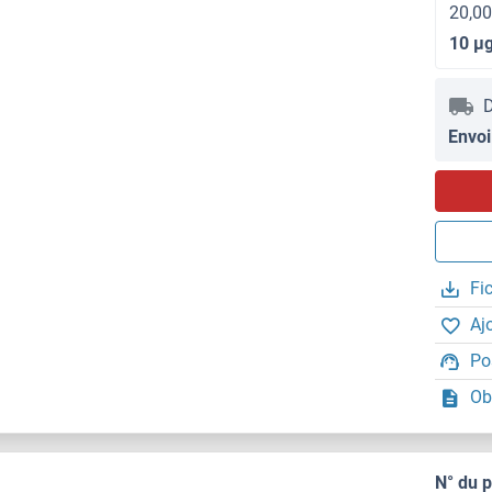
20,00
10 μ
D
Envoi
Fi
Aj
Po
Ob
N° du 