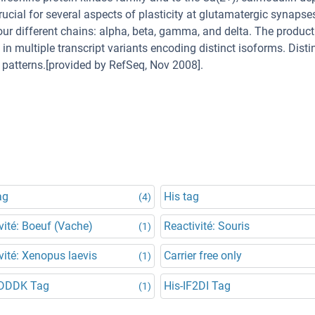
ucial for several aspects of plasticity at glutamatergic synapses
 different chains: alpha, beta, gamma, and delta. The product 
s in multiple transcript variants encoding distinct isoforms. Disti
n patterns.[provided by RefSeq, Nov 2008].
ag
His tag
(4)
vité: Boeuf (Vache)
Reactivité: Souris
(1)
vité: Xenopus laevis
Carrier free only
(1)
DDDK Tag
His-IF2DI Tag
(1)