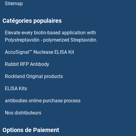
Sitemap
CD53 Kits ELISA
Catégories populaires
CD52 Kits ELISA
Elevate every biotin-based application with
CD51 Kits ELISA
Polystreptavidin - polymerized Streptavidin.
AccuSignal™ Nuclease ELISA Kit
CD5 Kits ELISA
Rabbit RFP Antibody
CD8 Kits ELISA
Rockland Original products
CD8 alpha Kits ELISA
ELISA Kits
CD80 Kits ELISA
antibodies online purchase process
Nos distributeurs
CD81 Kits ELISA
CD82 Kits ELISA
Options de Paiement