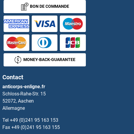
BON DE COMMANDE
CD83 Kits ELISA
CD84 Kits ELISA
CD86 Kits ELISA
CD8B Kits ELISA
MONEY-BACK-GUARANTEE
CD9 Kits ELISA
Contact
CD90 Kits ELISA
anticorps-enligne.fr
Schloss-Rahe-Str. 15
CD93 Kits ELISA
52072, Aachen
Allemagne
CD96 Kits ELISA
Tel
+49 (0)241 95 163 153
CD97 Kits ELISA
Fax
+49 (0)241 95 163 155