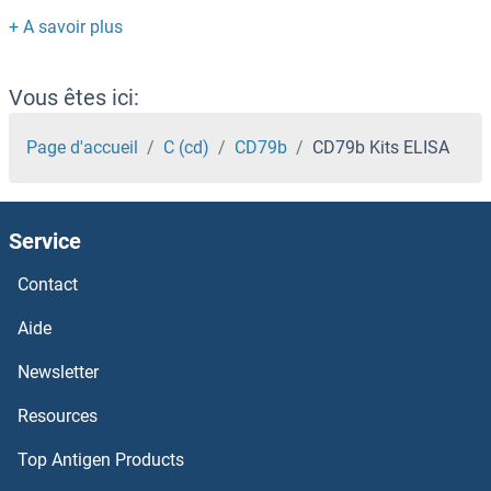
CD63 Kits ELISA
CD6 Kits ELISA
Vous êtes ici:
CD5L Kits ELISA
Page d'accueil
C (cd)
CD79b
CD79b Kits ELISA
CD59a Kits ELISA
Service
CD59 Kits ELISA
Contact
CD58 Kits ELISA
Aide
CD57 Kits ELISA
Newsletter
Resources
CD56 Kits ELISA
Top Antigen Products
CD55 Kits ELISA