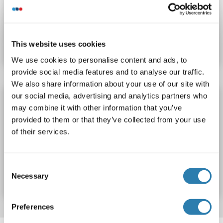
N° du produit ABIN6951590
Fiche technique
Détails
This website uses cookies
We use cookies to personalise content and ads, to
provide social media features and to analyse our traffic.
We also share information about your use of our site with
our social media, advertising and analytics partners who
CD79b Kit IQ-ELISA
may combine it with other information that you’ve
CD79B
Reactivité: Humain
qPCR
Sandwich ELISA
provided to them or that they’ve collected from your use
Cell Culture Supernatant, Plasma, Serum
of their services.
N° du produit ABIN6385908
Consent
Fiche technique
Détails
Necessary
Selection
Preferences