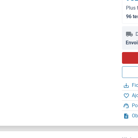
Plus 
96 te
D
Envoi
Fi
Aj
Po
Ob