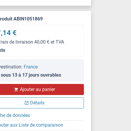
produit ABIN1051869
,14 €
frais de livraison 40,00 € et TVA
sts
estination:
France
 sous 13 à 17 jours ouvrables
Ajouter au panier
Détails
che de données
outer aux Liste de comparaison