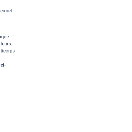
permet
,
haque
teurs.
ticorps
ci-