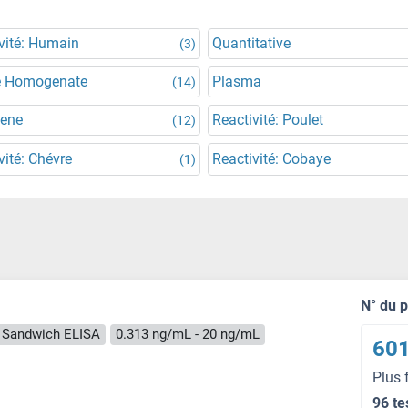
vité: Humain
Quantitative
(3)
e Homogenate
Plasma
(14)
Gene
Reactivité: Poulet
(12)
vité: Chévre
Reactivité: Cobaye
(1)
N° du 
Sandwich ELISA
0.313 ng/mL - 20 ng/mL
601
Plus 
96 te