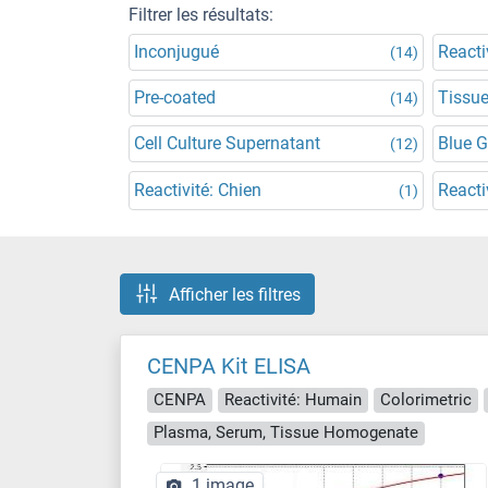
Filtrer les résultats:
Inconjugué
Reacti
(14)
Pre-coated
Tissu
(14)
Cell Culture Supernatant
Blue 
(12)
Reactivité: Chien
Reacti
(1)
Afficher les filtres
CENPA Kit ELISA
CENPA
Reactivité: Humain
Colorimetric
Plasma, Serum, Tissue Homogenate
1 image