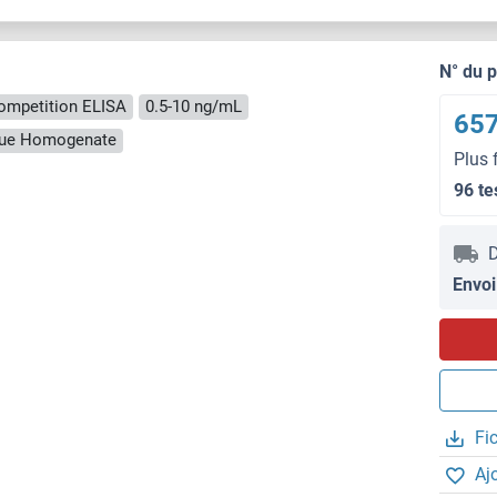
N° du 
ompetition ELISA
0.5-10 ng/mL
657
ssue Homogenate
Plus 
96 te
D
Envoi
Fi
Aj