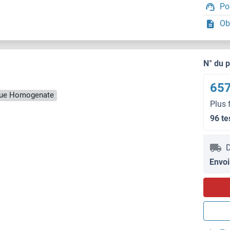
Po
Ob
N° du 
657
ssue Homogenate
Plus 
96 te
D
Envoi