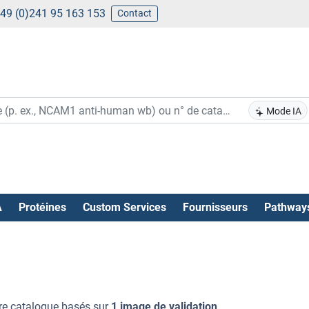
49 (0)241 95 163 153
Contact
Mode IA
A
Protéines
Custom Services
Fournisseurs
Pathway
re catalogue basés sur
1 image de validation
.