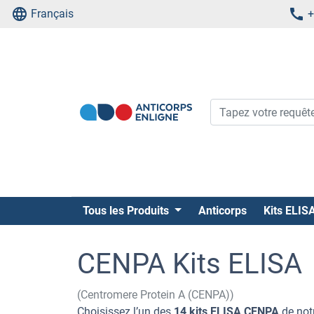
Français
+
Tous les Produits
Anticorps
Kits ELIS
CENPA Kits ELISA
(Centromere Protein A (CENPA))
Choisissez l’un des
14 kits ELISA CENPA
de not