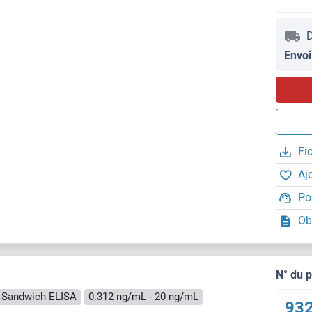
D
Envoi
Fi
Aj
Po
Ob
N° du 
Sandwich ELISA
0.312 ng/mL - 20 ng/mL
932