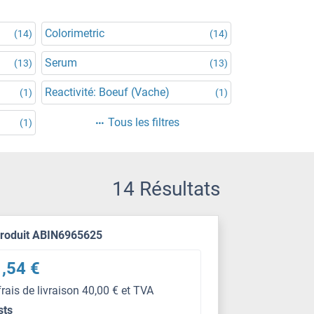
Colorimetric
(14)
(14)
Serum
(13)
(13)
Reactivité: Boeuf (Vache)
(1)
(1)
Tous les filtres
(1)
14 Résultats
produit ABIN6965625
,54 €
frais de livraison 40,00 € et TVA
sts