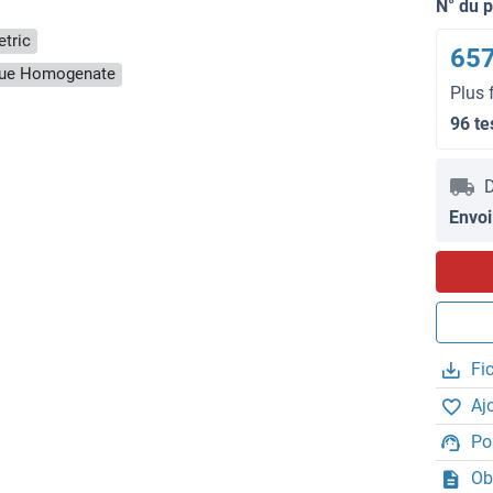
N° du 
tric
657
ssue Homogenate
Plus 
96 te
D
Envoi
Fi
Aj
Po
Ob