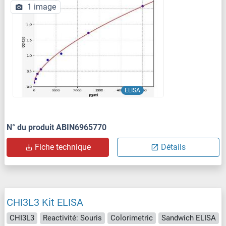
1 image
ELISA
N° du produit ABIN6965770
Fiche technique
Détails
CHI3L3 Kit ELISA
CHI3L3
Reactivité: Souris
Colorimetric
Sandwich ELISA