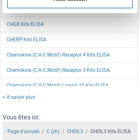
CHI3L1 Kits ELISA
CHGB Kits ELISA
CHERP Kits ELISA
Chemokine (C-X-C Motif) Receptor 4 Kits ELISA
Chemokine (C-X-C Motif) Receptor 3 Kits ELISA
Chemokine (C-X-C Motif) Ligand 15 Kits ELISA
Chemokine (C-X-C Motif) Ligand 14 Kits ELISA
Chemokine (C-C Motif) Ligand 8 Kits ELISA
Vous êtes ici:
Chemokine (C-C Motif) Ligand 6 Kits ELISA
Page d'accueil
C (ch)
CHI3L3
CHI3L3 Kits ELISA