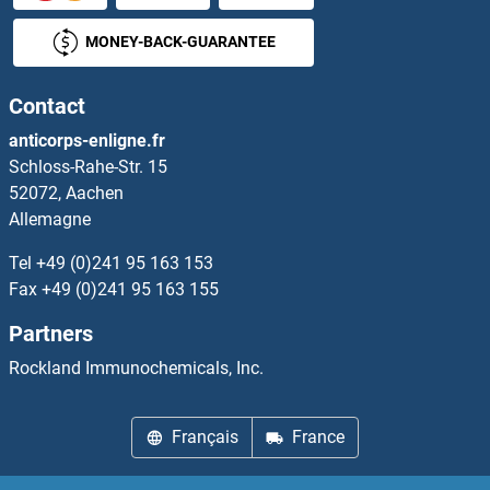
Cholesterol Esterase Kits ELISA
MONEY-BACK-GUARANTEE
Choline Acetyltransferase Kits ELISA
Contact
Choline Kinase alpha Kits ELISA
anticorps-enligne.fr
Schloss-Rahe-Str. 15
Chondroitin Sulfate Kits ELISA
52072, Aachen
Allemagne
Chordin Kits ELISA
Tel
+49 (0)241 95 163 153
Chorionic Gonadotropin Kits ELISA
Fax
+49 (0)241 95 163 155
Partners
CHPT1 Kits ELISA
Rockland Immunochemicals, Inc.
CHRAC1 Kits ELISA
Français
France
CHRDL1 Kits ELISA