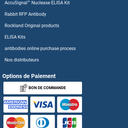
AccuSignal™ Nuclease ELISA Kit
Chaperonin Containing TCP1, Subunit 5 (Epsilon) Kits ELISA
Rabbit RFP Antibody
CHIA Kits ELISA
Rockland Original products
CHID1 Kits ELISA
ELISA Kits
Chitinase 3-Like 4 Kits ELISA
antibodies online purchase process
Nos distributeurs
Chitotriosidase 1 Kits ELISA
CHKB Kits ELISA
Options de Paiement
BON DE COMMANDE
CHN1 Kits ELISA
CHODL Kits ELISA
Cholecystokinin Kits ELISA