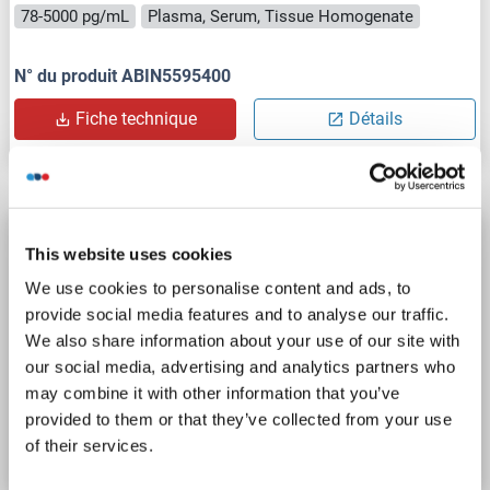
78-5000 pg/mL
Plasma, Serum, Tissue Homogenate
N° du produit ABIN5595400
Fiche technique
Détails
CHI3L3 Kit ELISA
This website uses cookies
CHI3L3
Reactivité: Souris
Colorimetric
Sandwich ELISA
We use cookies to personalise content and ads, to
312 pg/mL - 20000 pg/mL
provide social media features and to analyse our traffic.
Cell Culture Supernatant, Plasma (EDTA), Plasma (citrate), Plasma (heparin), Serum
We also share information about your use of our site with
our social media, advertising and analytics partners who
may combine it with other information that you’ve
N° du produit ABIN7832581
provided to them or that they’ve collected from your use
Fiche technique
Détails
of their services.