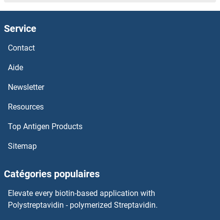
Chemokine (C-C Motif) Ligand 1 Kits ELISA
Service
Chemerin Kits ELISA
Contact
CHEK2 Kits ELISA
Aide
CHEK1 Kits ELISA
Newsletter
Resources
CHDH Kits ELISA
Top Antigen Products
CHD5 Kits ELISA
Sitemap
CHD4 Kits ELISA
Catégories populaires
CHD3 Kits ELISA
Elevate every biotin-based application with
Charged Multivesicular Body Protein 2B Kits ELISA
Polystreptavidin - polymerized Streptavidin.