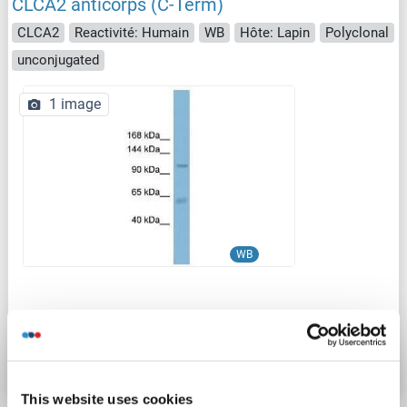
CLCA2 anticorps (C-Term)
CLCA2
Reactivité: Humain
WB
Hôte: Lapin
Polyclonal
unconjugated
1 image
WB
N° du produit ABIN927526
Fiche technique
Détails
This website uses cookies