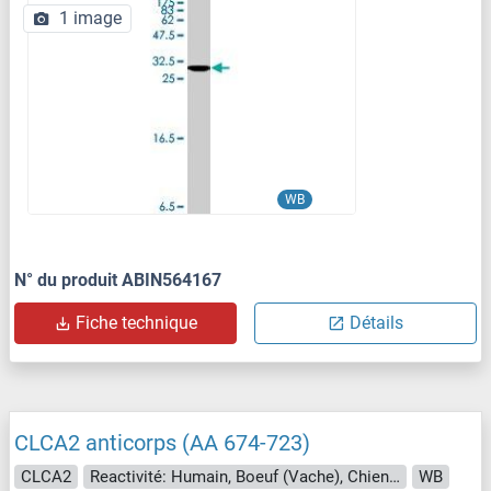
1 image
WB
N° du produit ABIN564167
Fiche technique
Détails
CLCA2 anticorps (AA 674-723)
CLCA2
Reactivité: Humain, Boeuf (Vache), Chien, Cheval, Porc, Roussette (Chauve-souris), Singe
WB