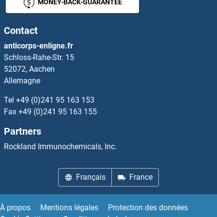
MONEY-BACK-GUARANTEE
CLCN7 Anticorps
Contact
CLCNKA Anticorps
anticorps-enligne.fr
Schloss-Rahe-Str. 15
CLCNKB Anticorps
52072, Aachen
Allemagne
CLDN10 Anticorps
Tel
+49 (0)241 95 163 153
CLDN14 Anticorps
Fax
+49 (0)241 95 163 155
Partners
CLDN25 Anticorps
Rockland Immunochemicals, Inc.
CLDN8 Anticorps
Français
France
CLDND1 Anticorps
CLDND2 Anticorps
À propos
Mentions légales
Protection des données