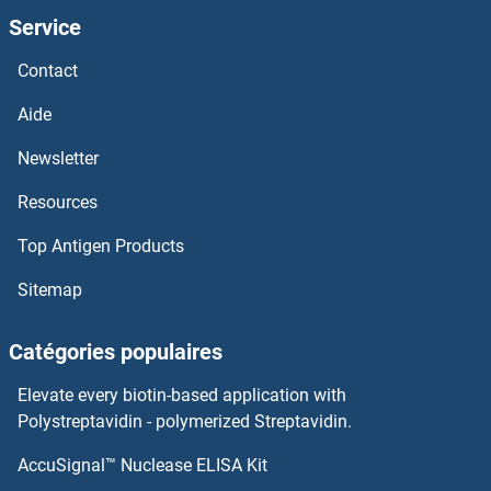
Service
Claudin 2 Anticorps
Contact
Claudin 19 Anticorps
Aide
Claudin 18 Anticorps
Newsletter
Resources
Claudin 17 Anticorps
Top Antigen Products
Claudin 16 Anticorps
Sitemap
Claudin 15 Anticorps
Catégories populaires
Claudin 13 Anticorps
Elevate every biotin-based application with
Claudin 12 Anticorps
Polystreptavidin - polymerized Streptavidin.
AccuSignal™ Nuclease ELISA Kit
Claudin 11 Anticorps