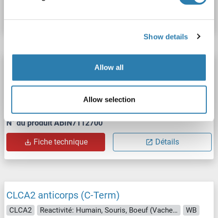
Fiche technique
Détails
Show details
CLCA2 anticorps (AA 645-901)
Allow all
CLCA2
Reactivité: Humain, Souris
WB, ELISA, IHC
Hôte: Lapin
Polyclonal
unconjugated
Allow selection
N° du produit ABIN7112700
Fiche technique
Détails
CLCA2 anticorps (C-Term)
CLCA2
Reactivité: Humain, Souris, Boeuf (Vache), Chien, Cheval, Porc, Lapin, Rat
WB