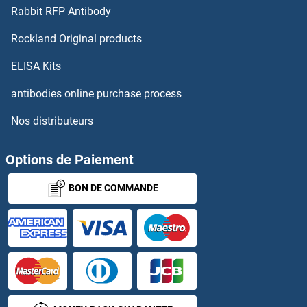
Rabbit RFP Antibody
CLCA3P Anticorps
Rockland Original products
CLCA4 Anticorps
ELISA Kits
CLCC1 Anticorps
antibodies online purchase process
Nos distributeurs
CLCF1 Anticorps
CLCN1 Anticorps
Options de Paiement
BON DE COMMANDE
CLCN2 Anticorps
CLCN3 Anticorps
CLCN4 Anticorps
CLCN6 Anticorps