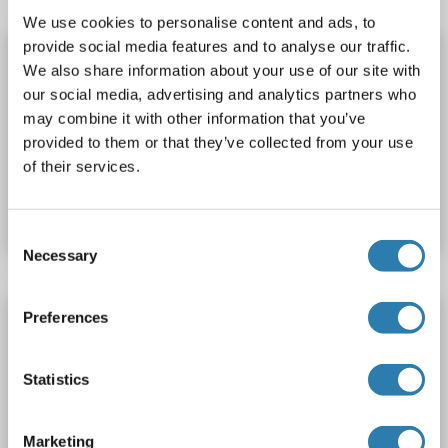
We use cookies to personalise content and ads, to
provide social media features and to analyse our traffic.
CLCA2 anticorps (AA 32-901)
We also share information about your use of our site with
CLCA2
Reactivité: Humain
WB, FACS, IF
Hôte: Lapin
our social media, advertising and analytics partners who
Polyclonal
unconjugated
may combine it with other information that you’ve
provided to them or that they’ve collected from your use
of their services.
N° du produit ABIN7666671
Fiche technique
Détails
Consent
Necessary
Selection
CLCA2 anticorps
Preferences
CLCA2
Reactivité: Humain
WB, ELISA
Hôte: Lapin
Statistics
Polyclonal
unconjugated
N° du produit ABIN7132658
Marketing