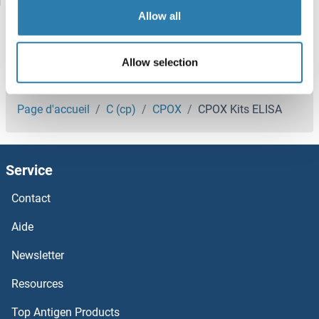
CPB2 Kits ELISA
Allow all
CPB1 Kits ELISA
Allow selection
CPA4 Kits ELISA
Vous êtes ici:
CPA3 Kits ELISA
Page d'accueil
C (cp)
CPOX
CPOX Kits ELISA
CPA1 Kits ELISA
Service
Coxsackie Adenovirus Receptor Kits ELISA
Contact
COX7C Kits ELISA
Aide
COX5A Kits ELISA
Newsletter
Resources
COX4I2 Kits ELISA
Top Antigen Products
COX3 Kits ELISA