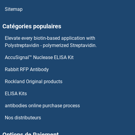
Sitemap
COX IV Kits ELISA
Catégories populaires
COTL1 Kits ELISA
Elevate every biotin-based application with
Cotinine Kits ELISA
Polystreptavidin - polymerized Streptavidin.
AccuSignal™ Nuclease ELISA Kit
Cortisone Kits ELISA
Rabbit RFP Antibody
CPQ Kits ELISA
Rockland Original products
CPS1 Kits ELISA
ELISA Kits
CPSF1 Kits ELISA
antibodies online purchase process
Nos distributeurs
CPT1A Kits ELISA
CPT1B Kits ELISA
Options de Paiement