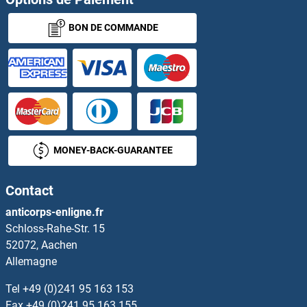
BON DE COMMANDE
CPT2 Kits ELISA
CPVL Kits ELISA
CPZ Kits ELISA
CR1L Kits ELISA
MONEY-BACK-GUARANTEE
CRADD Kits ELISA
Contact
CRAT Kits ELISA
anticorps-enligne.fr
Schloss-Rahe-Str. 15
CRBN Kits ELISA
52072, Aachen
Allemagne
CRCP Kits ELISA
Tel
+49 (0)241 95 163 153
Creatine Kinase MB Kits ELISA
Fax
+49 (0)241 95 163 155