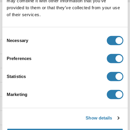
may combine it with other information that you’ve
Target information, Synonyms, Latest
provided to them or that they’ve collected from your use
of their services.
references
Avez-vous cherché autre chose?
Consent
Necessary
Selection
CPN2 Kits ELISA
Preferences
CPN1 Kits ELISA
CPM Kits ELISA
Statistics
CPLX2 Kits ELISA
Marketing
CPI-17 Kits ELISA
CPE Kits ELISA
Show details