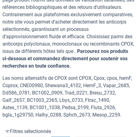
références bibliographiques et des retours d’utilisateurs.
Contrairement aux plateformes exclusivement comparatives,
notre site vous permet d’acheter directement les anticorps
sélectionnés, garantissant un processus
d’approvisionnement fluide et efficace. Choisissez parmi des
anticorps polyclonaux, monoclonaux ou recombinants CPOX,
issus de différents hôtes tels que .
Parcourez nos produits
ci-dessous et commandez directement pour soutenir vos
recherches en toute confiance.
Les noms alternatifs de CPOX sont CPOX, Cpox, cpox, hemF,
Coprox, CNE00980, Shewana3_4102, HemF_3, Vapar_2685,
Dd586_0781, BC1002_0909, Trad_0221, Bresu_2732,
Galf_2657, BC1003_2365, Lbys_0733, Ftrac_1490,
Astex_1139, BC1001_1038, Pedsa_0199, Fluta_2926,
bgla_1g29750, Halhy_0288, Sphch_2673, Mesop_2259.
Filtres sélectionnés