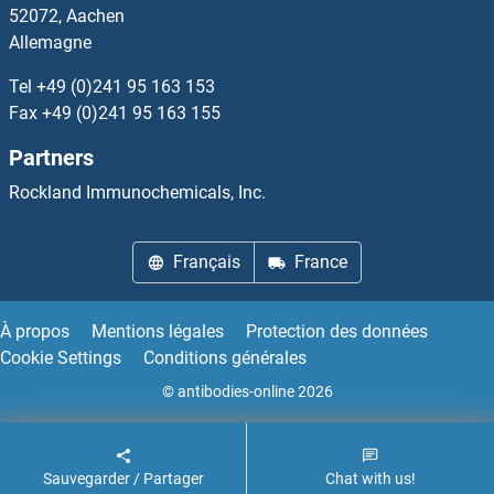
52072, Aachen
Allemagne
Cyclin D2 Kits ELISA
Tel
+49 (0)241 95 163 153
Cyclin D3 Kits ELISA
Fax
+49 (0)241 95 163 155
Partners
Cyclin E1 Kits ELISA
Rockland Immunochemicals, Inc.
Cyclin E2 Kits ELISA
Français
France
Cyclin G1 Kits ELISA
Cyclin G2 Kits ELISA
À propos
Mentions légales
Protection des données
Cookie Settings
Conditions générales
Cyclin H Kits ELISA
© antibodies-online 2026
Cyclin I Kits ELISA
Sauvegarder / Partager
Chat with us!