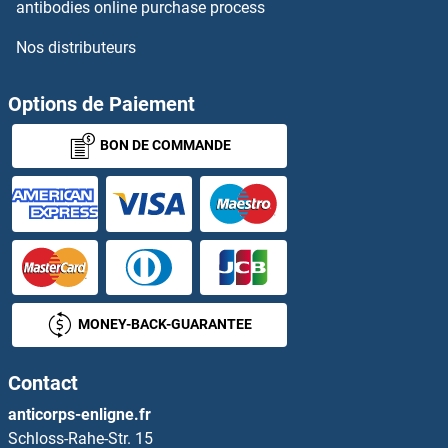
CYB5B Kits ELISA
antibodies online purchase process
Nos distributeurs
CYB5R2 Kits ELISA
CYB5R3 Kits ELISA
Options de Paiement
BON DE COMMANDE
CYBB Kits ELISA
Cyclic GMP Kits ELISA
Cyclin A Kits ELISA
Cyclin A1 Kits ELISA
MONEY-BACK-GUARANTEE
Cyclin B1 Kits ELISA
Contact
Cyclin B2 Kits ELISA
anticorps-enligne.fr
Schloss-Rahe-Str. 15
Cyclin D1 Kits ELISA