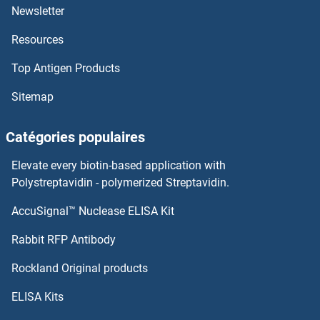
CXCL11 Kits ELISA
Newsletter
Resources
CXCL10 Kits ELISA
Top Antigen Products
CXCL1 Kits ELISA
Sitemap
Cx40/GJA5 Kits ELISA
Catégories populaires
CX3CR1 Kits ELISA
Elevate every biotin-based application with
CX3CL1 Kits ELISA
Polystreptavidin - polymerized Streptavidin.
AccuSignal™ Nuclease ELISA Kit
CUZD1 Kits ELISA
Rabbit RFP Antibody
CYB561 Kits ELISA
Rockland Original products
CYB5A Kits ELISA
ELISA Kits