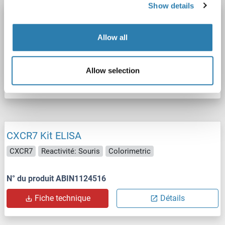
Show details
CXCR7 Kit ELISA
CXCR7
Reactivité: Humain
Colorimetric
0.312-20 ng/mL
Allow all
N° du produit ABIN1124515
Allow selection
Fiche technique
Détails
CXCR7 Kit ELISA
CXCR7
Reactivité: Souris
Colorimetric
N° du produit ABIN1124516
Fiche technique
Détails