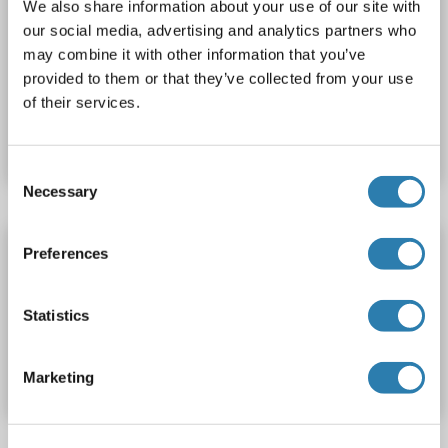
We also share information about your use of our site with
Sandwich ELISA
0.312-20 ng/mL
our social media, advertising and analytics partners who
Plasma, Serum, Tissue Homogenate
may combine it with other information that you’ve
provided to them or that they’ve collected from your use
N° du produit ABIN5593635
of their services.
Fiche technique
Détails
Consent
Necessary
Selection
CXCR7 Kit ELISA
Preferences
CXCR7
Reactivité: Chien
Colorimetric
Statistics
N° du produit ABIN1124514
Fiche technique
Détails
Marketing