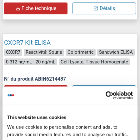
Fiche technique
Détails
CXCR7 Kit ELISA
CXCR7
Reactivité: Souris
Colorimetric
Sandwich ELISA
0.312 ng/mL - 20 ng/mL
Cell Lysate, Tissue Homogenate
N° du produit ABIN6214487
Fiche technique
Détails
This website uses cookies
CXCR7 Kit ELISA
We use cookies to personalise content and ads, to
provide social media features and to analyse our traffic.
CXCR7
Reactivité: Humain
Colorimetric