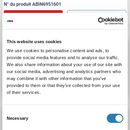
N° du produit ABIN6951601
Fiche technique
Détails
This website uses cookies
EPH Receptor A3 Kit ELISA
We use cookies to personalise content and ads, to
EPHA3
Reactivité: Poulet
Colorimetric
provide social media features and to analyse our traffic.
We also share information about your use of our site with
our social media, advertising and analytics partners who
N° du produit ABIN1132036
may combine it with other information that you’ve
Fiche technique
Détails
provided to them or that they’ve collected from your use
of their services.
Consent
EPH Receptor A3 Kit ELISA
Necessary
Selection
EPHA3
Reactivité: Humain
Colorimetric