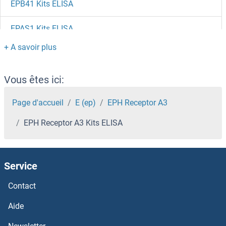
EPB41 Kits ELISA
EPAS1 Kits ELISA
EOMES Kits ELISA
Envoplakin Kits ELISA
Vous êtes ici:
ENTPD6 Kits ELISA
Page d'accueil
E (ep)
EPH Receptor A3
EPH Receptor A3 Kits ELISA
ENTPD5 Kits ELISA
ENTPD3 Kits ELISA
Service
ENTPD2 Kits ELISA
Contact
Ensa Kits ELISA
Aide