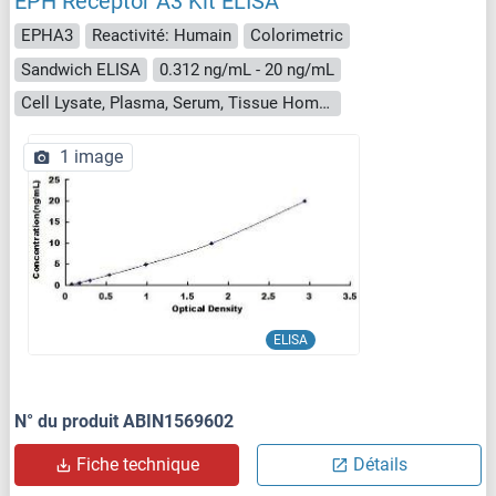
EPH Receptor A3 Kit ELISA
EPHA3
Reactivité: Humain
Colorimetric
Sandwich ELISA
0.312 ng/mL - 20 ng/mL
Cell Lysate, Plasma, Serum, Tissue Homogenate
1 image
ELISA
N° du produit ABIN1569602
Fiche technique
Détails