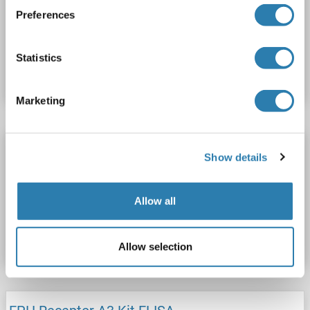
0.312-20 ng/mL
Preferences
N° du produit ABIN455999
Statistics
Fiche technique
Détails
Marketing
EPH Receptor A3 Kit ELISA
Show details
EPHA3
Reactivité: Rat
Colorimetric
Allow all
N° du produit ABIN581216
Fiche technique
Détails
Allow selection