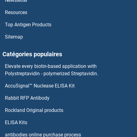
Newsletter
ENPP7 Kits ELISA
Resources
ENPP5 Kits ELISA
Top Antigen Products
ENPP3 Kits ELISA
Sitemap
ENPP1 Kits ELISA
Catégories populaires
ENPEP Kits ELISA
Elevate every biotin-based application with
Polystreptavidin - polymerized Streptavidin.
ENOX2 Kits ELISA
AccuSignal™ Nuclease ELISA Kit
EPH Receptor A4 Kits ELISA
Rabbit RFP Antibody
EPH Receptor A5 Kits ELISA
Rockland Original products
EPH Receptor A6 Kits ELISA
ELISA Kits
antibodies online purchase process
EPH Receptor A7 Kits ELISA