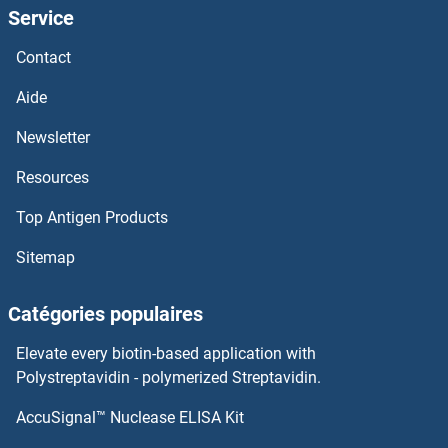
Service
GRP78 Kits ELISA
Contact
Growth Hormone Regulated TBC Protein 1 Kits ELISA
Aide
Growth Hormone Receptor Kits ELISA
Newsletter
Resources
Growth Hormone 2 Kits ELISA
Top Antigen Products
Growth Hormone 1 Kits ELISA
Sitemap
Growth Arrest-Specific 1 Kits ELISA
Catégories populaires
GRO gamma Kits ELISA
Elevate every biotin-based application with
GRM8 Kits ELISA
Polystreptavidin - polymerized Streptavidin.
AccuSignal™ Nuclease ELISA Kit
GRM7 Kits ELISA