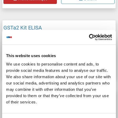
GSTa2 Kit ELISA
GSTa2
Reactivité: Rat
Colorimetric
Sandwich ELISA
0.78-50 ng/mL
Plasma, Serum, Tissue Homogenate
This website uses cookies
N° du produit ABIN5594752
We use cookies to personalise content and ads, to
Fiche technique
Détails
provide social media features and to analyse our traffic.
We also share information about your use of our site with
our social media, advertising and analytics partners who
may combine it with other information that you’ve
provided to them or that they’ve collected from your use
GSTa2 Kit ELISA
of their services.
GSTa2
Reactivité: Souris
Colorimetric
0.156-10 ng/mL