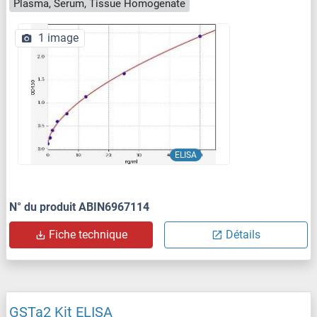
Plasma, Serum, Tissue Homogenate
1 image
ELISA
N° du produit ABIN6967114
Fiche technique
Détails
GSTa2 Kit ELISA