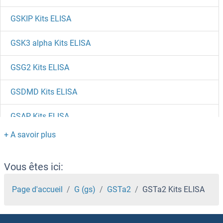
GSKIP Kits ELISA
GSK3 alpha Kits ELISA
GSG2 Kits ELISA
GSDMD Kits ELISA
GSAP Kits ELISA
GRWD1 Kits ELISA
GRSF1 Kits ELISA
Vous êtes ici:
GRPR Kits ELISA
Page d'accueil
G (gs)
GSTa2
GSTa2 Kits ELISA
GRP94 Kits ELISA