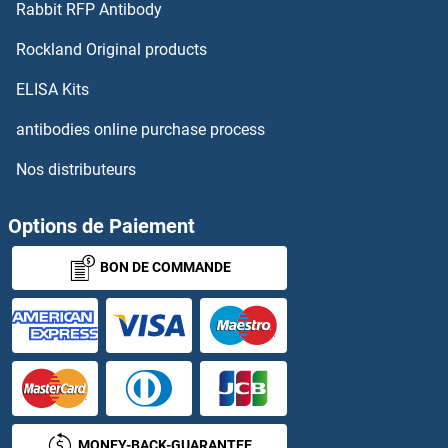
Rabbit RFP Antibody
GSTA3 Kits ELISA
Rockland Original products
GSTA4 Kits ELISA
ELISA Kits
GSTa5 Kits ELISA
antibodies online purchase process
Nos distributeurs
GSTK1 Kits ELISA
GSTM2 Kits ELISA
Options de Paiement
BON DE COMMANDE
GSTM3 Kits ELISA
GSTO1 Kits ELISA
GSTP1 Kits ELISA
GSTT1 Kits ELISA
MONEY-BACK-GUARANTEE