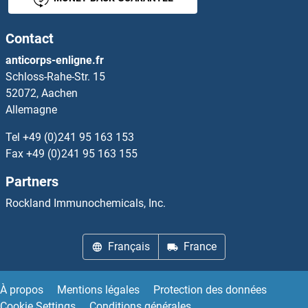
GSTT2 Kits ELISA
Contact
GSTZ1 Kits ELISA
anticorps-enligne.fr
Schloss-Rahe-Str. 15
GTDC1 Kits ELISA
52072, Aachen
Allemagne
GTF2A1 Kits ELISA
Tel
+49 (0)241 95 163 153
GTF2A1 Kits ELISA
Fax
+49 (0)241 95 163 155
Partners
GTF2B Kits ELISA
Rockland Immunochemicals, Inc.
GTF2F1 Kits ELISA
Français
France
GTF2H1 Kits ELISA
GTF2IRD1 Kits ELISA
À propos
Mentions légales
Protection des données
Cookie Settings
Conditions générales