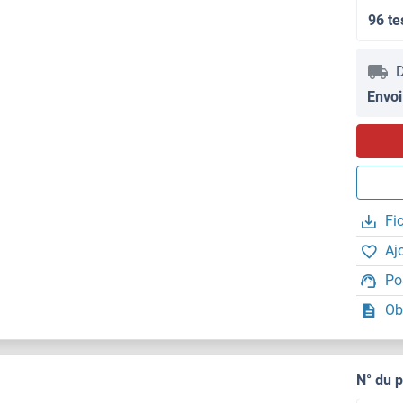
96 te
D
Envoi
Fi
Aj
Po
Ob
N° du 