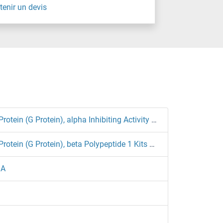
tenir un devis
Guanine Nucleotide Binding Protein (G Protein), alpha Inhibiting Activity Polypeptide 2 Kits ELISA
Guanine Nucleotide Binding Protein (G Protein), beta Polypeptide 1 Kits ELISA
SA