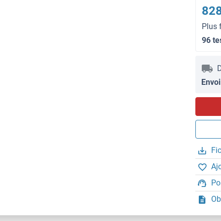
828
Plus 
96 te
D
Envoi
Fi
Aj
Po
Ob