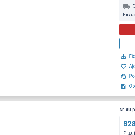
D
Envoi
Fi
Aj
Po
Ob
N° du 
828
Plus 