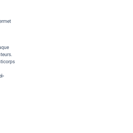
permet
haque
teurs.
ticorps
i-