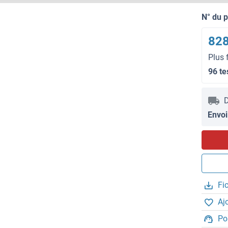
N° du 
828
Plus 
96 te
D
Envoi
Fi
Aj
Po