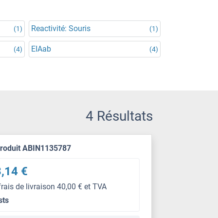
Reactivité: Souris
(1)
(1)
EIAab
(4)
(4)
4 Résultats
produit ABIN1135787
,14 €
frais de livraison 40,00 € et TVA
sts