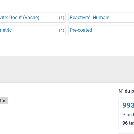
vité: Boeuf (Vache)
Reactivité: Humain
(1)
metric
Pre-coated
(4)
N° du 
tric
993
Plus 
96 te