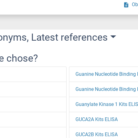
Ob
onyms, Latest references
re chose?
Guanylate Kinase 1 Kits ELI
GUCA2A Kits ELISA
GUCA2B Kits ELISA