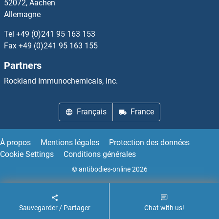
52072, Aachen
Allemagne
HHIP Kits ELISA
Tel
+49 (0)241 95 163 153
HIBADH Kits ELISA
Fax
+49 (0)241 95 163 155
Partners
HIBCH Kits ELISA
Rockland Immunochemicals, Inc.
HIC1 Kits ELISA
Français
France
HIC2 Kits ELISA
HIF1A Kits ELISA
À propos
Mentions légales
Protection des données
Cookie Settings
Conditions générales
HIF3A Kits ELISA
© antibodies-online 2026
High Mobility Group AT-Hook 1 Kits ELISA
Sauvegarder / Partager
Chat with us!