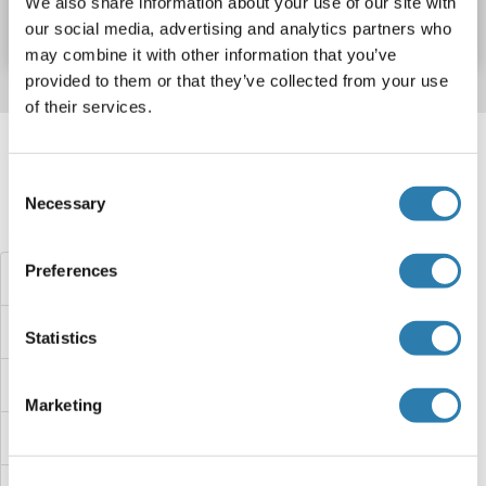
We also share information about your use of our site with
Fiche technique
Détails
our social media, advertising and analytics partners who
may combine it with other information that you’ve
provided to them or that they’ve collected from your use
of their services.
Target information, Synonyms, Latest
references
Consent
Necessary
Selection
Avez-vous cherché autre chose?
Preferences
HEXB Kits ELISA
Heterogeneous Nuclear Ribonucleoprotein A1 Kits ELISA
Statistics
HESX Homeobox 1 Kits ELISA
Marketing
Hes Family bHLH Transcription Factor 1 Kits ELISA