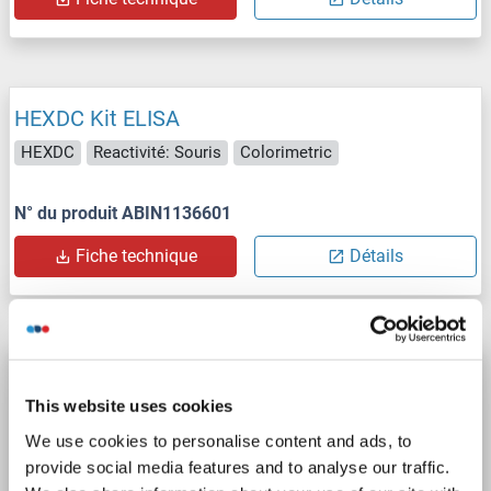
HEXDC Kit ELISA
HEXDC
Reactivité: Souris
Colorimetric
N° du produit ABIN1136601
Fiche technique
Détails
HEXDC Kit ELISA
This website uses cookies
HEXDC
Reactivité: Humain
Colorimetric
We use cookies to personalise content and ads, to
provide social media features and to analyse our traffic.
N° du produit ABIN1136600