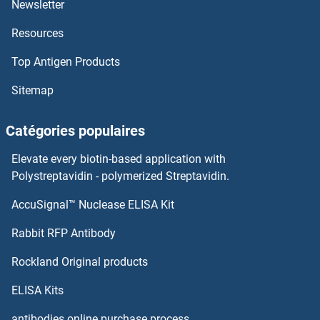
Newsletter
Resources
Heparan Sulfate (Glucosamine) 3-O-Sulfotransferase 6 Kits ELISA
Top Antigen Products
Heparan Sulfate (Glucosamine) 3-O-Sulfotransferase 3B1 Kits ELISA
Sitemap
HEPACAM Kits ELISA
Catégories populaires
Hemopexin Kits ELISA
Elevate every biotin-based application with
Hemoglobin, mu Kits ELISA
Polystreptavidin - polymerized Streptavidin.
AccuSignal™ Nuclease ELISA Kit
Hemoglobin beta Kits ELISA
Rabbit RFP Antibody
HEXIM1 Kits ELISA
Rockland Original products
HEXIM2 Kits ELISA
ELISA Kits
Hexokinase Kits ELISA
antibodies online purchase process