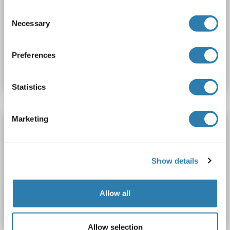
Competition ELISA
2.5-50 ng/mL
Consent
Cell Culture Supernatant, Plasma, Serum, Tissue Homogenate
Necessary
Selection
N° du produit ABIN1769226
Preferences
Fiche technique
Détails
Statistics
Marketing
HNRNPC Kit ELISA
HNRNPC
Reactivité: Boeuf (Vache)
Colorimetric
Cell Culture Supernatant, Plasma, Serum, Tissue Homogenate
Show details
N° du produit ABIN1771674
Allow all
Fiche technique
Détails
Allow selection