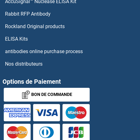
AccuSignal™ Nuclease ELISA Kit
HNRNPD/AUF1 Kits ELISA
Rabbit RFP Antibody
HNRNPF Kits ELISA
Rockland Original products
HNRNPH1 Kits ELISA
ELISA Kits
antibodies online purchase process
HNRNPK Kits ELISA
Nos distributeurs
HNRNPL Kits ELISA
Options de Paiement
HNRNPM Kits ELISA
BON DE COMMANDE
HNRNPU Kits ELISA
HNRNPUL1 Kits ELISA
HNRNPUL2 Kits ELISA