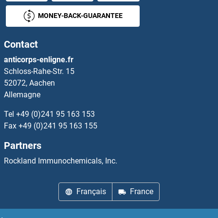
HNRPDL Kits ELISA
MONEY-BACK-GUARANTEE
HNRPLL Kits ELISA
Contact
HOGA1 Kits ELISA
anticorps-enligne.fr
Schloss-Rahe-Str. 15
Homeobox B7 Kits ELISA
52072, Aachen
Allemagne
HOMER1 Kits ELISA
Tel
+49 (0)241 95 163 153
Homovanillic Acid Kits ELISA
Fax
+49 (0)241 95 163 155
Partners
HORMAD1 Kits ELISA
Rockland Immunochemicals, Inc.
HORMAD2 Kits ELISA
Français
France
HOXA1 Kits ELISA