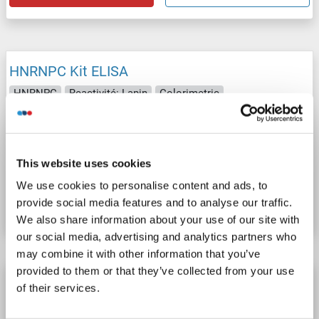
HNRNPC Kit ELISA
HNRNPC
Reactivité: Lapin
Colorimetric
Competition ELISA
2.5-50 ng/mL
Cell Culture Supernatant, Plasma, Serum, Tissue Homogenate
This website uses cookies
N° du produit ABIN1746877
We use cookies to personalise content and ads, to
provide social media features and to analyse our traffic.
Fiche technique
Détails
We also share information about your use of our site with
our social media, advertising and analytics partners who
may combine it with other information that you’ve
provided to them or that they’ve collected from your use
HNRNPC Kit ELISA
of their services.
HNRNPC
Reactivité: Chien
Colorimetric