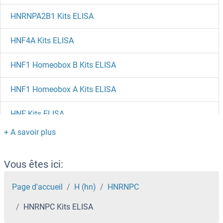
HNRNPA2B1 Kits ELISA
HNF4A Kits ELISA
HNF1 Homeobox B Kits ELISA
HNF1 Homeobox A Kits ELISA
HNE Kits ELISA
HMOX2 Kits ELISA
HMOX1 Kits ELISA
Vous êtes ici:
HMMR Kits ELISA
Page d'accueil
H (hn)
HNRNPC
HNRNPC Kits ELISA
HMGN2 Kits ELISA