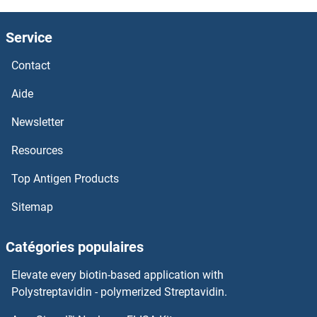
HMGN1 Kits ELISA
Service
HMGCS2 Kits ELISA
Contact
HMGCS1 Kits ELISA
Aide
Newsletter
HMGCR Kits ELISA
Resources
HMGCLL1 Kits ELISA
Top Antigen Products
HMGCL Kits ELISA
Sitemap
HMGB3 Kits ELISA
Catégories populaires
HMGB1 Kits ELISA
Elevate every biotin-based application with
Polystreptavidin - polymerized Streptavidin.
HMCN1 Kits ELISA