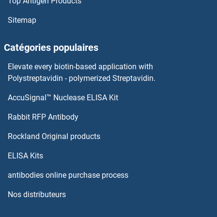
Top Antigen Products
IL22 Receptor alpha 1 Kits ELISA
Sitemap
IL21 Receptor Kits ELISA
Catégories populaires
IL20RB Kits ELISA
Elevate every biotin-based application with
IL20RA Kits ELISA
Polystreptavidin - polymerized Streptavidin.
AccuSignal™ Nuclease ELISA Kit
IL2 Receptor beta Kits ELISA
Rabbit RFP Antibody
IL4 Receptor Kits ELISA
Rockland Original products
IL5RA Kits ELISA
ELISA Kits
IL6RA Kits ELISA
antibodies online purchase process
Nos distributeurs
IL7R Kits ELISA