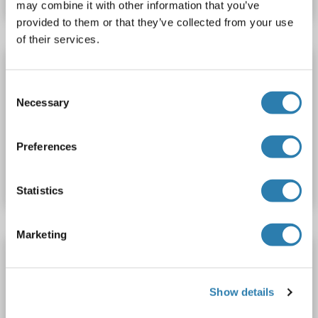
may combine it with other information that you’ve
provided to them or that they’ve collected from your use
of their services.
IL3RA Kit ELISA
IL3RA
Reactivité: Souris
Colorimetric
Sandwich ELISA
Consent
Necessary
Selection
31.2 pg/mL - 2000 pg/mL
Cell Lysate, Tissue Homogenate
Preferences
N° du produit ABIN6230798
Fiche technique
Détails
Statistics
Marketing
IL3RA Kit ELISA
IL3RA
Reactivité: Humain
Colorimetric
Sandwich ELISA
Show details
31.2-2000 pg/mL
Plasma, Serum, Tissue Homogenate