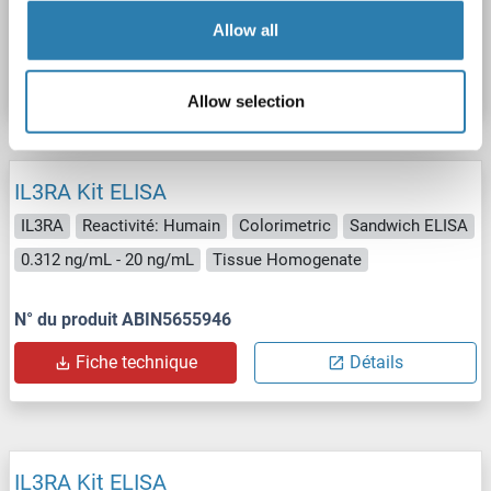
N° du produit ABIN5594876
Allow all
Fiche technique
Détails
Allow selection
IL3RA Kit ELISA
IL3RA
Reactivité: Humain
Colorimetric
Sandwich ELISA
0.312 ng/mL - 20 ng/mL
Tissue Homogenate
N° du produit ABIN5655946
Fiche technique
Détails
IL3RA Kit ELISA