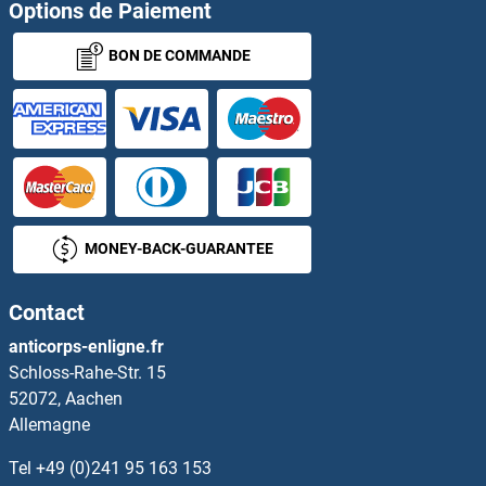
IL9 Receptor Kits ELISA
Options de Paiement
BON DE COMMANDE
ILF2 Kits ELISA
ILK Kits ELISA
ILKAP Kits ELISA
ILVBL Kits ELISA
MONEY-BACK-GUARANTEE
IMMP2L Kits ELISA
Contact
IMP3 Kits ELISA
anticorps-enligne.fr
Schloss-Rahe-Str. 15
IMPA1 Kits ELISA
52072, Aachen
Allemagne
IMPA2 Kits ELISA
Tel
+49 (0)241 95 163 153
IMPAD1 Kits ELISA