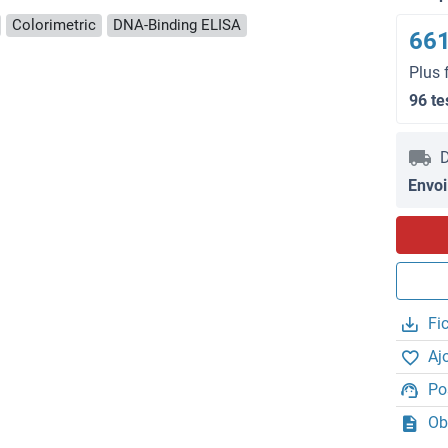
Colorimetric
DNA-Binding ELISA
661
Plus 
96 te
D
Envoi
Fi
Aj
Po
Ob