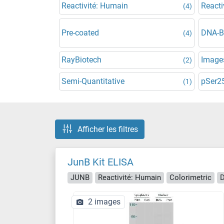
Reactivité: Humain
Reacti
(4)
Pre-coated
DNA-B
(4)
RayBiotech
Images
(2)
Semi-Quantitative
pSer2
(1)
Afficher les filtres
JunB Kit ELISA
JUNB
Reactivité: Humain
Colorimetric
D
2 images