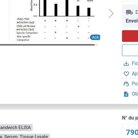
D
Envoi
AcA
Fi
Aj
Po
Ob
N° du 
andwich ELISA
790
a, Serum, Tissue Lysate