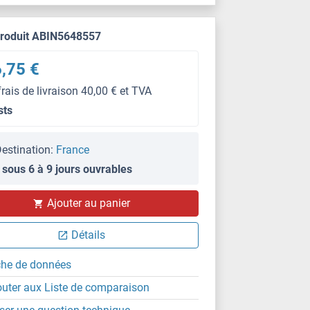
produit ABIN5648557
,75 €
frais de livraison 40,00 € et TVA
sts
estination:
France
 sous 6 à 9 jours ouvrables
Ajouter au panier
Détails
che de données
outer aux Liste de comparaison