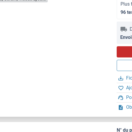
Plus 
96 te
D
Envoi
Fi
Aj
Po
Ob
N° du 