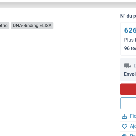
N° du 
tric
DNA-Binding ELISA
626
Plus 
96 te
D
Envoi
Fi
Aj