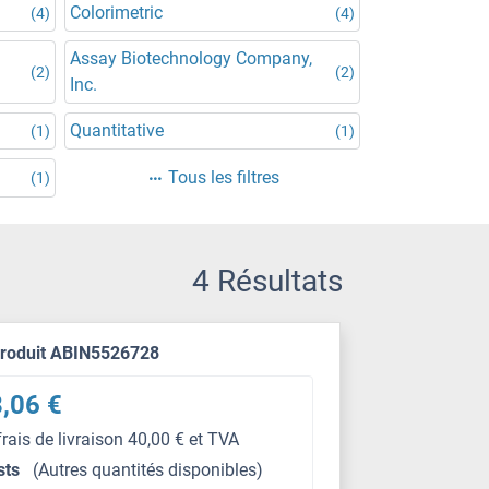
Colorimetric
(4)
(4)
Assay Biotechnology Company,
(2)
(2)
Inc.
Quantitative
(1)
(1)
Tous les filtres
(1)
4 Résultats
produit ABIN5526728
,06 €
frais de livraison 40,00 € et TVA
sts
(Autres quantités disponibles)