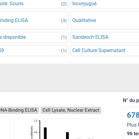
vité: Souris
Inconjugué
(2)
inding ELISA
Qualitative
(3)
 disponible
Sandwich ELISA
(1)
59
Cell Culture Supernatant
(1)
N° du 
NA-Binding ELISA
Cell Lysate, Nuclear Extract
678
Plus 
96 te