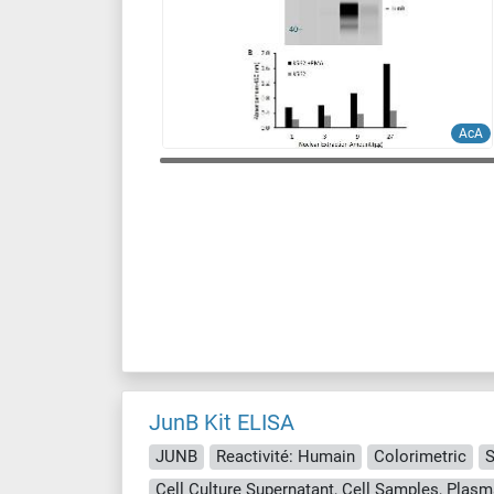
AcA
JunB Kit ELISA
JUNB
Reactivité: Humain
Colorimetric
S
Cell Culture Supernatant, Cell Samples, Plasm