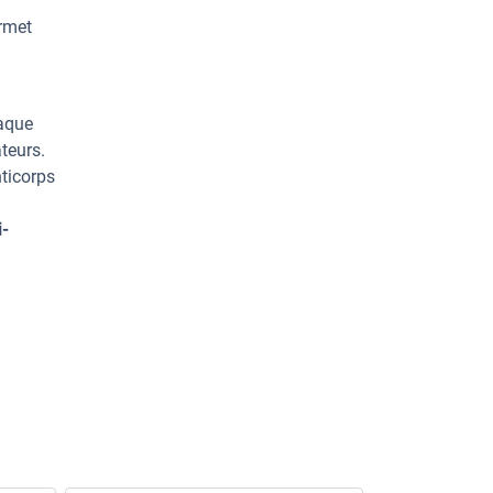
ermet
haque
teurs.
ticorps
i-