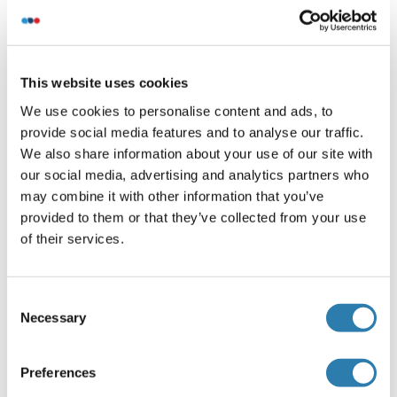
Gene Name: LPHN1
Volume d'échantillon
100 μL
This website uses cookies
Plaque
We use cookies to personalise content and ads, to
Pre-coated
provide social media features and to analyse our traffic.
We also share information about your use of our site with
Restrictions
our social media, advertising and analytics partners who
For Research Use only
may combine it with other information that you’ve
provided to them or that they’ve collected from your use
of their services.
Stockage
(cache)
Stock
Consent
4 °C/-20 °C
Necessary
Selection
Stockage commentaire
The Standard, Detection Reagent A, Detection Reagent B
Preferences
and the 96-well strip plate should be stored at -20 °C upon