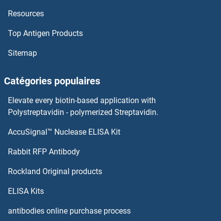
Resources
MOMP Kits ELISA
Top Antigen Products
MOK Kits ELISA
Sitemap
MOGAT2 Kits ELISA
Catégories populaires
MOGAT1 Kits ELISA
Elevate every biotin-based application with
MOG Kits ELISA
Polystreptavidin - polymerized Streptavidin.
AccuSignal™ Nuclease ELISA Kit
Moesin Kits ELISA
Rabbit RFP Antibody
MPV17 Kits ELISA
Rockland Original products
MPZ Kits ELISA
ELISA Kits
MPZL1 Kits ELISA
antibodies online purchase process