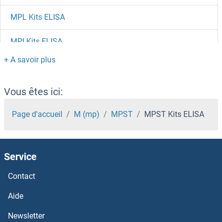
MPL Kits ELISA
MPI Kits ELISA
MPHOSPH6 Kits ELISA
MPHOSPH10 Kits ELISA
Vous êtes ici:
MPEG1 Kits ELISA
Page d'accueil
M (mp)
MPST
MPST Kits ELISA
Motilin Kits ELISA
Service
MOSC1 Kits ELISA
Contact
Monoamine Oxidase B Kits ELISA
Aide
Monoamine Oxidase A Kits ELISA
Newsletter