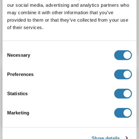
MPST Kit ELISA
our social media, advertising and analytics partners who
MPST
Reactivité: Souris
Colorimetric
may combine it with other information that you’ve
provided to them or that they’ve collected from your use
of their services.
N° du produit ABIN1119031
Fiche technique
Détails
Consent
Necessary
Selection
MPST Kit ELISA
Preferences
MPST
Reactivité: Rat
Colorimetric
Statistics
N° du produit ABIN1119032
Marketing
Fiche technique
Détails
Show details