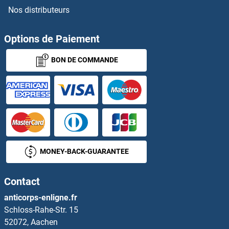
Nos distributeurs
MR1 Kits ELISA
MRAS Kits ELISA
Options de Paiement
BON DE COMMANDE
MRC2 Kits ELISA
Mre11 Kits ELISA
MREG Kits ELISA
MRFAP1 Kits ELISA
MONEY-BACK-GUARANTEE
MRGPRX2 Kits ELISA
Contact
MRO Kits ELISA
anticorps-enligne.fr
Schloss-Rahe-Str. 15
MRPL17 Kits ELISA
52072, Aachen