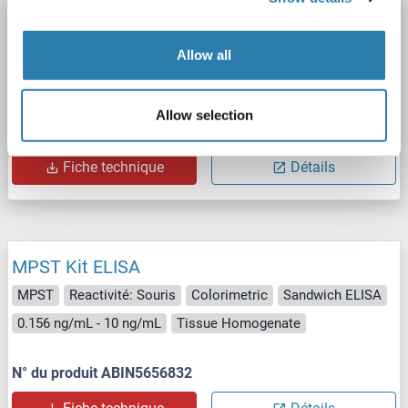
MPST Kit ELISA
MPST
Reactivité: Humain
Colorimetric
Sandwich ELISA
Allow all
0.156 ng/mL - 10 ng/mL
Cell Lysate, Tissue Homogenate
Allow selection
N° du produit ABIN5656831
Fiche technique
Détails
MPST Kit ELISA
MPST
Reactivité: Souris
Colorimetric
Sandwich ELISA
0.156 ng/mL - 10 ng/mL
Tissue Homogenate
N° du produit ABIN5656832