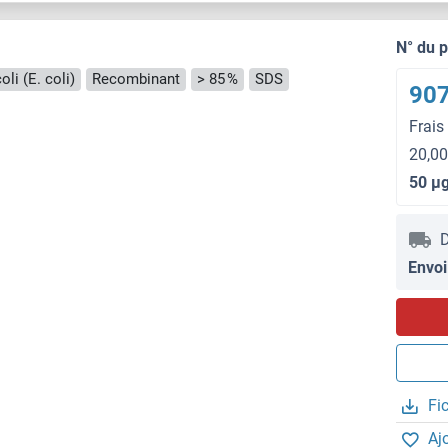
N° du 
li (E. coli)
Recombinant
> 85 %
SDS
907
Frais
20,00
50 μ
D
Envoi
Fi
Aj