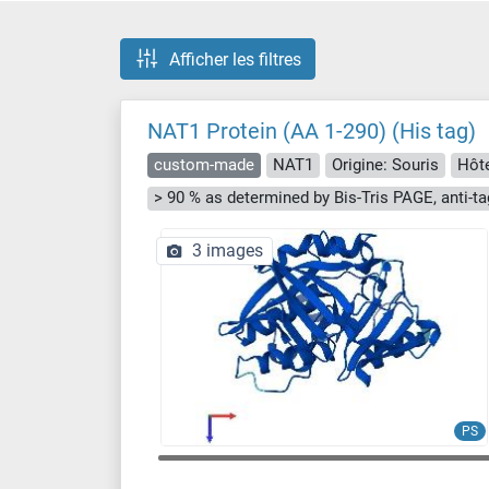
Afficher les filtres
NAT1 Protein (AA 1-290) (His tag)
custom-made
NAT1
Origine: Souris
Hôte
3 images
PS