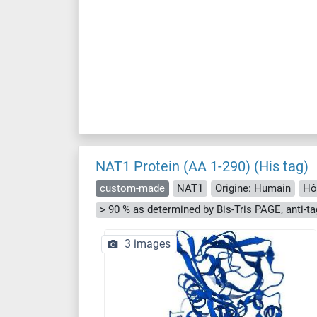
NAT1 Protein (AA 1-290) (His tag)
custom-made
NAT1
Origine: Humain
Hô
3 images