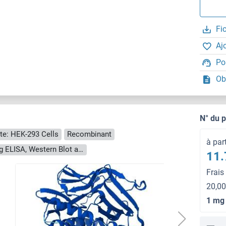
Fi
Aj
Po
Ob
N° du 
te: HEK-293 Cells
Recombinant
à par
> 90 % as determined by Bis-Tris PAGE, anti-tag ELISA, Western Blot and analytical SEC (HPLC)
11.
Frais
20,00
1 mg