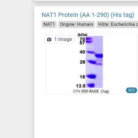
NAT1 Protein (AA 1-290) (His tag)
NAT1
Origine: Humain
Hôte: Escherichia co
1 image
SDS