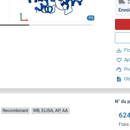
D
Envoi
PS
Fi
Aj
Po
Ob
N° du 
Recombinant
WB, ELISA, AP, AA
624
Frais