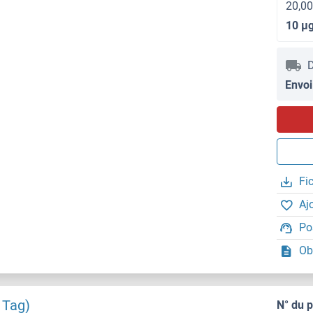
20,00
10 μ
D
Envoi
Fi
Aj
Po
Ob
 Tag)
N° du 