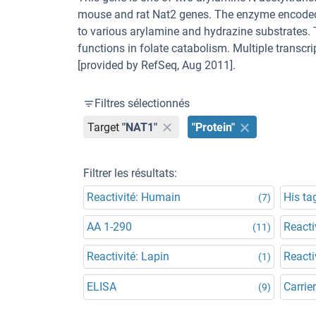
mouse and rat Nat2 genes. The enzyme encoded b
to various arylamine and hydrazine substrates.
functions in folate catabolism. Multiple transcr
[provided by RefSeq, Aug 2011].
Filtres sélectionnés
Target
"NAT1"
"Protein"
Filtrer les résultats:
Reactivité: Humain
His ta
(7)
AA 1-290
Reacti
(11)
Reactivité: Lapin
Reacti
(1)
ELISA
Carrier
(9)