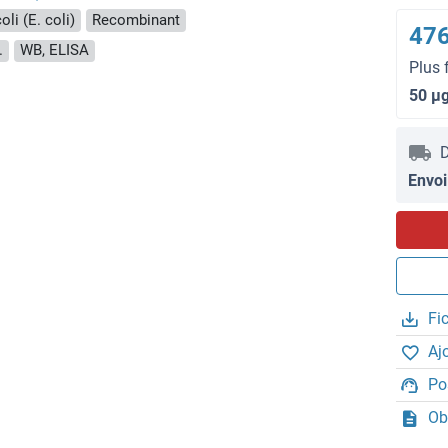
li (E. coli)
Recombinant
476
.
WB, ELISA
Plus 
50 μ
D
Envoi
Fi
Aj
Po
Ob