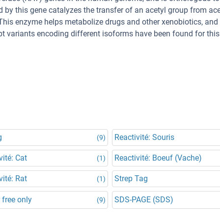
y this gene catalyzes the transfer of an acetyl group from ac
 This enzyme helps metabolize drugs and other xenobiotics, and
ipt variants encoding different isoforms have been found for this
g
Reactivité: Souris
(9)
vité: Cat
Reactivité: Boeuf (Vache)
(1)
vité: Rat
Strep Tag
(1)
 free only
SDS-PAGE (SDS)
(9)