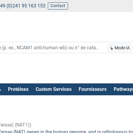
49 (0)241 95 163 153
Contact
Mode IA
A
Protéines
Custom Services
Fournisseurs
Pathway
ferase) (NAT1))
sferase (NAT) genes in the human genome, and is orthologous to