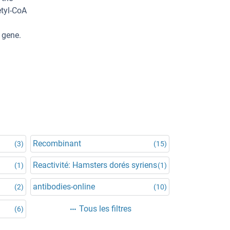
etyl-CoA
 gene.
Recombinant
(3)
(15)
Reactivité: Hamsters dorés syriens
(1)
(1)
antibodies-online
(2)
(10)
Tous les filtres
(6)