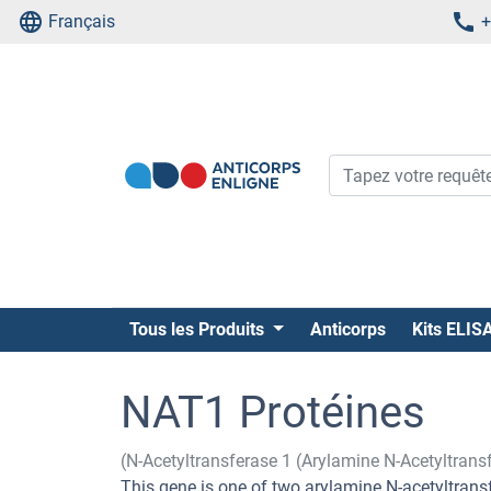
Français
+
Tous les Produits
Anticorps
Kits ELIS
NAT1 Protéines
(N-Acetyltransferase 1 (Arylamine N-Acetyltrans
This gene is one of two arylamine N-acetyltran