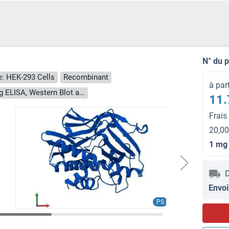
N° du 
: HEK-293 Cells
Recombinant
à par
> 90 % as determined by Bis-Tris PAGE, anti-tag ELISA, Western Blot and analytical SEC (HPLC)
11.
Frais
20,00
1 mg
D
Envoi
PS