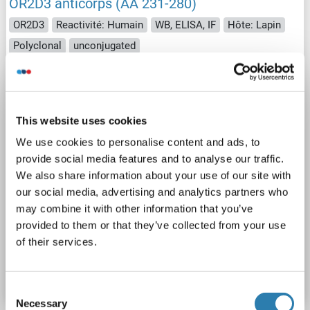
OR2D3 anticorps (AA 231-280)
OR2D3
Reactivité: Humain
WB, ELISA, IF
Hôte: Lapin
Polyclonal
unconjugated
2 images
This website uses cookies
We use cookies to personalise content and ads, to
provide social media features and to analyse our traffic.
We also share information about your use of our site with
our social media, advertising and analytics partners who
WB
may combine it with other information that you’ve
provided to them or that they’ve collected from your use
of their services.
N° du produit ABIN1535878
Fiche technique
Détails
Consent
Necessary
Selection