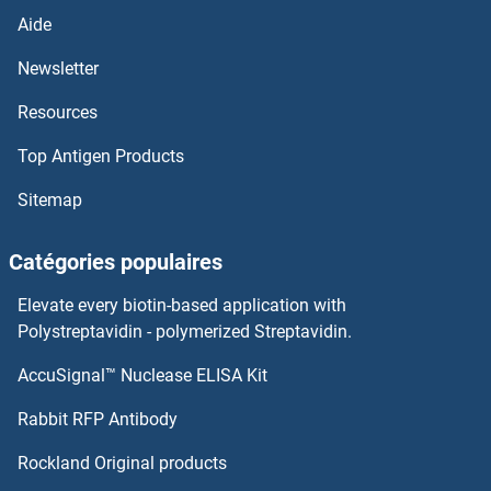
OR2A7 Anticorps
Aide
OR2A5 Anticorps
Newsletter
Resources
OR2A42 Anticorps
Top Antigen Products
OR2A4 Anticorps
Sitemap
OR2A25 Anticorps
Catégories populaires
OR2A2 Anticorps
Elevate every biotin-based application with
OR2A12 Anticorps
Polystreptavidin - polymerized Streptavidin.
AccuSignal™ Nuclease ELISA Kit
OR2A1 Anticorps
Rabbit RFP Antibody
OR2F2 Anticorps
Rockland Original products
OR2G2 Anticorps