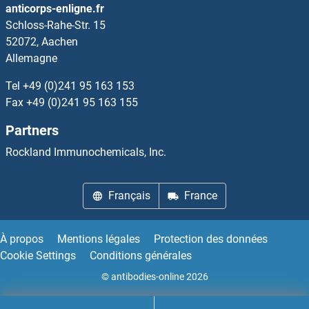
anticorps-enligne.fr
Schloss-Rahe-Str. 15
OR2L3 Anticorps
52072, Aachen
Allemagne
OR2L5 Anticorps
Tel
+49 (0)241 95 163 153
OR2L8 Anticorps
Fax
+49 (0)241 95 163 155
Partners
OR2M2 Anticorps
Rockland Immunochemicals, Inc.
OR2M3 Anticorps
Français
France
OR2M4 Anticorps
OR2M5 Anticorps
À propos
Mentions légales
Protection des données
Cookie Settings
Conditions générales
OR2M7 Anticorps
© antibodies-online 2026
OR2S2 Anticorps