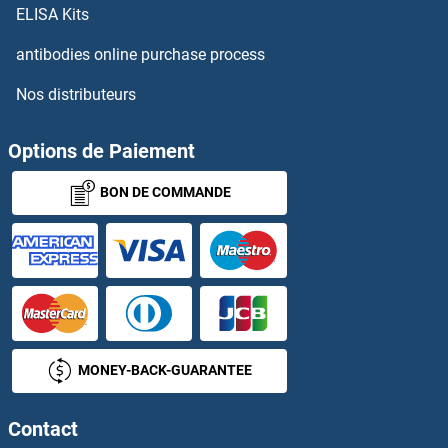
ELISA Kits
OR2G3 Anticorps
antibodies online purchase process
Nos distributeurs
OR2G6 Anticorps
OR2H1 Anticorps
Options de Paiement
BON DE COMMANDE
OR2H2 Anticorps
OR2J2 Anticorps
OR2J3 Anticorps
OR2K2 Anticorps
MONEY-BACK-GUARANTEE
OR2L13 Anticorps
Contact
OR2L2 Anticorps