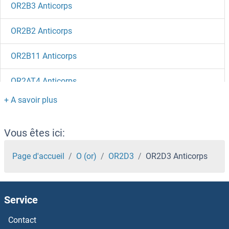
OR2B3 Anticorps
OR2B2 Anticorps
OR2B11 Anticorps
OR2AT4 Anticorps
OR2AP1 Anticorps
OR2AK2 Anticorps
Vous êtes ici:
OR2AJ1 Anticorps
Page d'accueil
O (or)
OR2D3
OR2D3 Anticorps
OR2AG2 Anticorps
Service
OR2AG1 Anticorps
Contact