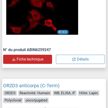
IF/ICC
N° du produit ABIN6259247
Fiche technique
Détails
OR2D3 anticorps (C-Term)
OR2D3
Reactivité: Humain
WB, ELISA, IF
Hôte: Lapin
Polyclonal
unconjugated