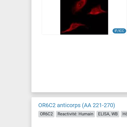
IF/ICC
OR6C2 anticorps (AA 221-270)
OR6C2
Reactivité: Humain
ELISA, WB
Hô