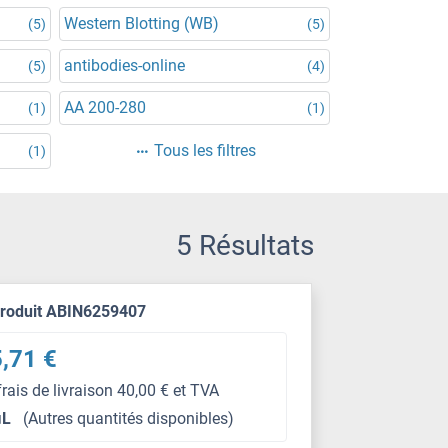
Western Blotting (WB)
(5)
(5)
antibodies-online
(5)
(4)
AA 200-280
(1)
(1)
Tous les filtres
(1)
5 Résultats
produit ABIN6259407
,71 €
frais de livraison 40,00 € et TVA
μL
(Autres quantités disponibles)