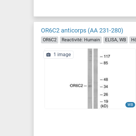
OR6C2 anticorps (AA 231-280)
OR6C2
Reactivité: Humain
ELISA, WB
Hô
1 image
WB