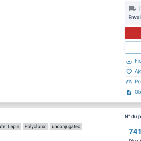
D
Envoi
Fi
Aj
Po
Ob
N° du 
te: Lapin
Polyclonal
unconjugated
741