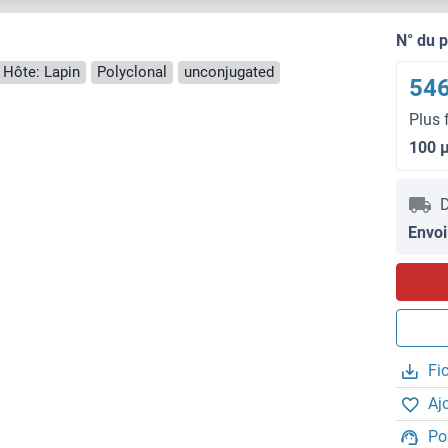
N° du 
Hôte: Lapin
Polyclonal
unconjugated
546
Plus 
100 
D
Envoi
Fi
Aj
Po