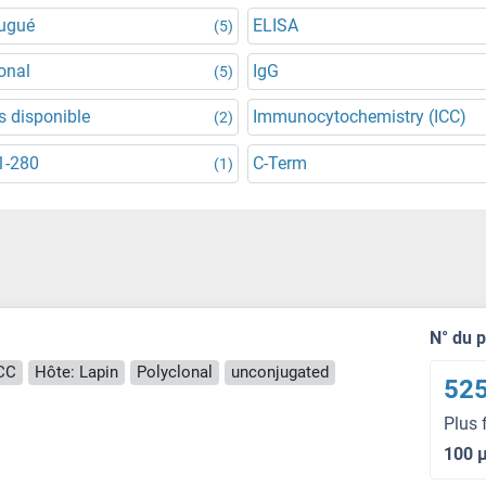
jugué
ELISA
(5)
onal
IgG
(5)
 disponible
Immunocytochemistry (ICC)
(2)
1-280
C-Term
(1)
N° du 
ICC
Hôte: Lapin
Polyclonal
unconjugated
525
Plus 
100 