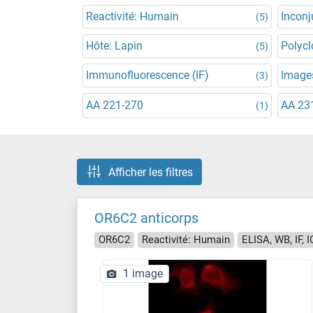
Reactivité: Humain
Incon
(5)
Hôte: Lapin
Polycl
(5)
Immunofluorescence (IF)
Images
(3)
AA 221-270
AA 23
(1)
Afficher les filtres
OR6C2 anticorps
OR6C2
Reactivité: Humain
ELISA, WB, IF, 
1 image