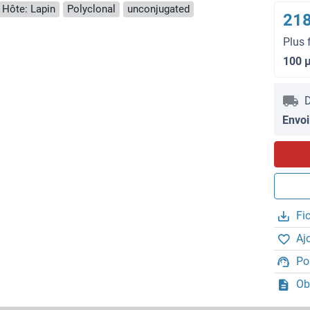
Hôte: Lapin
Polyclonal
unconjugated
218
Plus 
100 
D
Envoi
Fi
Aj
Po
Ob