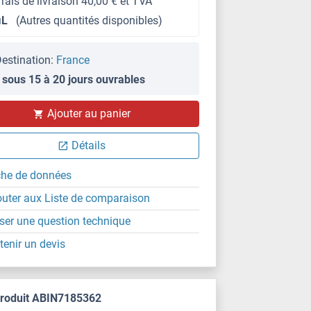
frais de livraison 40,00 € et TVA
μL
(Autres quantités disponibles)
estination:
France
 sous 15 à 20 jours ouvrables
Ajouter au panier
Détails
che de données
outer aux Liste de comparaison
ser une question technique
tenir un devis
produit ABIN7185362