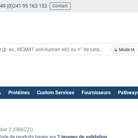
49 (0)241 95 163 153
Contact
Mode IA
A
Protéines
Custom Services
Fournisseurs
Pathway
mber 2 (OR6C2))
liste de produits basés sur
2 images de validation
.