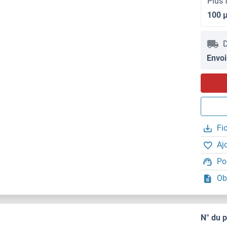
Plus 
100 
D
Envoi
Fi
Aj
Po
Ob
N° du 