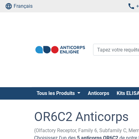
Français
+
Tous les Produits
Anticorps
Kits ELIS
OR6C2 Anticorps
(Olfactory Receptor, Family 6, Subfamily C, Me
Choisissez l’un des
5 anticorps OR6C2
de notre 