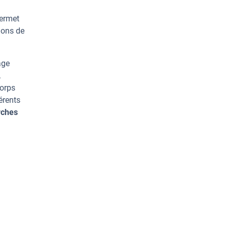
permet
ions de
age
.
corps
érents
rches