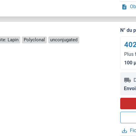
Ob
N° du 
te: Lapin
Polyclonal
unconjugated
402
Plus 
100 
D
Envoi
Fi