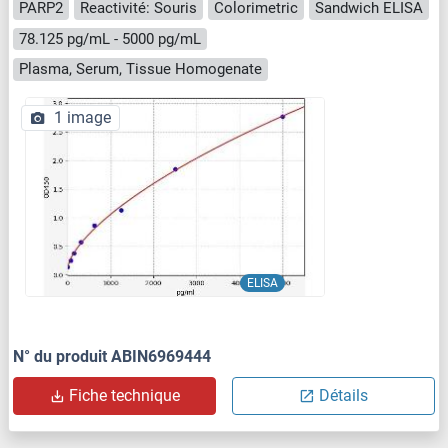
PARP2
Reactivité: Souris
Colorimetric
Sandwich ELISA
78.125 pg/mL - 5000 pg/mL
Plasma, Serum, Tissue Homogenate
1 image
ELISA
N° du produit ABIN6969444
Fiche technique
Détails