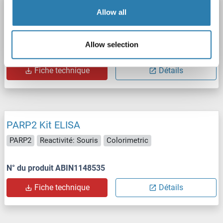
PARP2 Kit ELISA
Allow all
PARP2
Reactivité: Humain
Colorimetric
0.312-20 ng/mL
Allow selection
N° du produit ABIN1148534
Fiche technique
Détails
PARP2 Kit ELISA
PARP2
Reactivité: Souris
Colorimetric
N° du produit ABIN1148535
Fiche technique
Détails