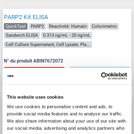
PARP2 Kit ELISA
QuickTest
PARP2
Reactivité: Humain
Colorimetric
Sandwich ELISA
0.313 ng/mL - 20 ng/mL
Cell Culture Supernatant, Cell Lysate, Plasma, Serum, Tissue Lysate
N° du produit ABIN7672072
Fiche technique
Détails
This website uses cookies
PARP2 Kit ELISA
We use cookies to personalise content and ads, to
provide social media features and to analyse our traffic.
PARP2
Reactivité: Souris
Colorimetric
Sandwich ELISA
We also share information about your use of our site with
0.625 ng/mL - 40 ng/mL
Cell Lysate, Tissue Homogenate
our social media, advertising and analytics partners who