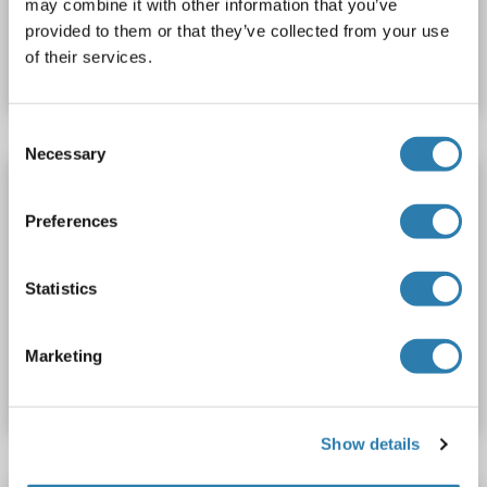
may combine it with other information that you’ve
N° du produit ABIN6230684
provided to them or that they’ve collected from your use
of their services.
Fiche technique
Détails
Consent
Necessary
Selection
PARP2 Kit ELISA
PARP2
Reactivité: Humain
Colorimetric
Preferences
Sandwich ELISA
0.312-20 ng/mL
Plasma, Serum, Tissue Homogenate
Statistics
N° du produit ABIN5594847
Marketing
Fiche technique
Détails
Show details