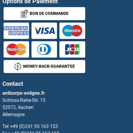
Options de Paiement
BON DE COMMANDE
PAWR Kits ELISA
PAX3 and PAX7 Binding Protein 1 Kits ELISA
PAX4 Kits ELISA
PAX5 Kits ELISA
MONEY-BACK-GUARANTEE
PAX6 Kits ELISA
Contact
PAX8 Kits ELISA
anticorps-enligne.fr
Schloss-Rahe-Str. 15
PAX9 Kits ELISA
52072, Aachen
Allemagne
Paxillin Kits ELISA
Tel
+49 (0)241 95 163 153
PBK Kits ELISA