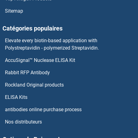
PAPD1 Kits ELISA
Sitemap
PAOX Kits ELISA
Catégories populaires
PANX1 Kits ELISA
Elevate every biotin-based application with
PANK4 Kits ELISA
Polystreptavidin - polymerized Streptavidin.
AccuSignal™ Nuclease ELISA Kit
Pancreatic Progenitor Cell Differentiation and Proliferation Factor Homolog (Zebrafish) Kits ELISA
Rabbit RFP Antibody
PARP4 Kits ELISA
Rockland Original products
Parvalbumin Kits ELISA
ELISA Kits
PASK Kits ELISA
antibodies online purchase process
Nos distributeurs
Patched 1 Kits ELISA
Patched 2 Kits ELISA