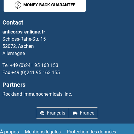
MONEY-BACK-GUARANTEE
PCSK2 Kits ELISA
Contact
PCSK4 Kits ELISA
anticorps-enligne.fr
Schloss-Rahe-Str. 15
PCSK5 Kits ELISA
52072, Aachen
Allemagne
PCTP Kits ELISA
Tel
+49 (0)241 95 163 153
PCYOX1 Kits ELISA
Fax
+49 (0)241 95 163 155
Partners
PD-L1 Kits ELISA
Rockland Immunochemicals, Inc.
PDAP1 Kits ELISA
Français
France
PDCD5 Kits ELISA
PDCD6 Kits ELISA
À propos
Mentions légales
Protection des données