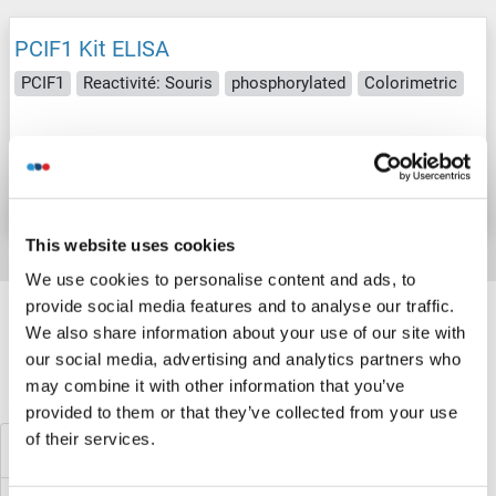
PCIF1 Kit ELISA
PCIF1
Reactivité: Souris
phosphorylated
Colorimetric
N° du produit ABIN1148088
Fiche technique
Détails
This website uses cookies
We use cookies to personalise content and ads, to
Target information, Synonyms, Latest
provide social media features and to analyse our traffic.
references
We also share information about your use of our site with
our social media, advertising and analytics partners who
may combine it with other information that you’ve
Avez-vous cherché autre chose?
provided to them or that they’ve collected from your use
of their services.
PCID2 Kits ELISA