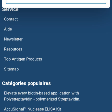
PCDH17 Kits ELISA
Service
PCDH15 Kits ELISA
Contact
PCCB Kits ELISA
Aide
PCBP1 Kits ELISA
Newsletter
Resources
PC Kits ELISA
Top Antigen Products
PBX1 Kits ELISA
Sitemap
PBLD1 Kits ELISA
Catégories populaires
PBK Kits ELISA
Elevate every biotin-based application with
Paxillin Kits ELISA
Polystreptavidin - polymerized Streptavidin.
AccuSignal™ Nuclease ELISA Kit
PAX9 Kits ELISA