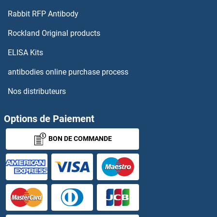
Rabbit RFP Antibody
PCLO Kits ELISA
Rockland Original products
PCM1 Kits ELISA
ELISA Kits
PCMT1 Kits ELISA
antibodies online purchase process
Nos distributeurs
PCNP Kits ELISA
PCNT Kits ELISA
Options de Paiement
BON DE COMMANDE
PCOLCE Kits ELISA
PCOLCE2 Kits ELISA
PCSK1 Kits ELISA
PCSK1N Kits ELISA