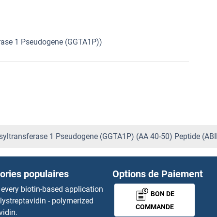
erase 1 Pseudogene (GGTA1P))
osyltransferase 1 Pseudogene (GGTA1P) (AA 40-50) Peptide (A
ories populaires
Options de Paiement
 every biotin-based application
BON DE
lystreptavidin - polymerized
COMMANDE
vidin.