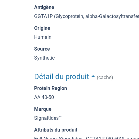
Antigène
GGTA1P (Glycoprotein, alpha-Galactosyltransf
Origine
Humain
Source
Synthetic
Détail du produit
(cache)
Protein Region
AA 40-50
Marque
Signaltides™
Attributs du produit
Full Name: Signatides - GGTA1P (40-50)(Human