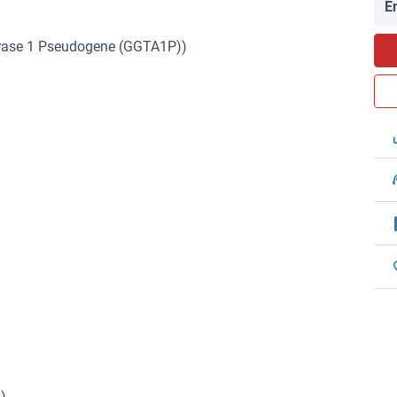
E
erase 1 Pseudogene (GGTA1P))
)