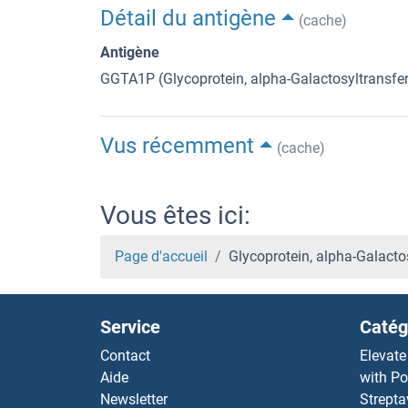
Détail du antigène
(cache)
Antigène
GGTA1P (Glycoprotein, alpha-Galactosyltransf
Vus récemment
(cache)
Vous êtes ici:
Page d'accueil
Glycoprotein, alpha-Galact
Service
Catég
Contact
Elevate
Aide
with Po
Newsletter
Strepta